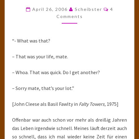
VON
Comments
April 26, 2006
Scheibster
4
HERRN
Comments
EISENHOWER
LERNEN
“- What was that?
KÖNNEN
– That was your life, mate.
– Whoa. That was quick. Do I get another?
– Sorry mate, that’s your lot.”
[John Cleese als Basil Fawlty in
Falty Towers,
1975]
Offenbar war auch schon vor mehr als dreißig Jahren
das Leben irgendwie schnell. Meines läuft derzeit auch
so schnell, dass ich mal wieder keine Zeit für einen