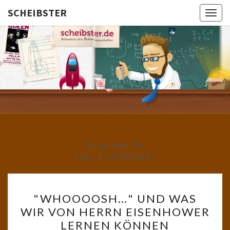
SCHEIBSTER
Togg
navig
SCHEIBS
Gutbürgerliche
Reime Und
Mehr! In
Blogform.
Total Old
School!
Browsed By
Tag:
Eisenhower
"WHOOOOSH…"
"WHOOOOSH…" UND WAS
UND
WIR VON HERRN EISENHOWER
WAS
LERNEN KÖNNEN
WIR