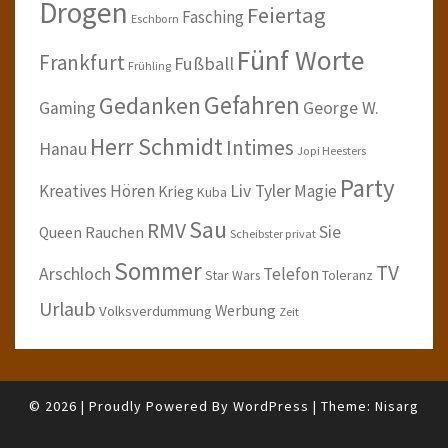
Drogen
Feiertag
Fasching
Eschborn
Fünf Worte
Frankfurt
Fußball
Frühling
Gefahren
Gedanken
Gaming
George W.
Herr Schmidt
Intimes
Hanau
Jopi Heesters
Party
Kreatives Hören
Liv Tyler
Magie
Krieg
Kuba
Sau
RMV
Sie
Queen
Rauchen
Scheibster privat
Sommer
TV
Arschloch
Telefon
Star Wars
Toleranz
Urlaub
Werbung
Volksverdummung
Zeit
© 2026
|
Proudly Powered By
WordPress
|
Theme:
Nisarg