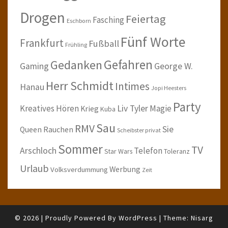
Drogen
Feiertag
Fasching
Eschborn
Fünf Worte
Frankfurt
Fußball
Frühling
Gefahren
Gedanken
Gaming
George W.
Herr Schmidt
Intimes
Hanau
Jopi Heesters
Party
Kreatives Hören
Liv Tyler
Magie
Krieg
Kuba
Sau
RMV
Sie
Queen
Rauchen
Scheibster privat
Sommer
TV
Arschloch
Telefon
Star Wars
Toleranz
Urlaub
Werbung
Volksverdummung
Zeit
© 2026
|
Proudly Powered By
WordPress
|
Theme:
Nisarg