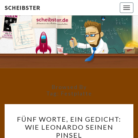
SCHEIBSTER
Togg
navig
SCHEIBS
Gutbürgerliche
Reime Und
Mehr! In
Blogform.
Total Old
School!
Browsed By
Tag:
Festplatte
FÜNF
FÜNF WORTE, EIN GEDICHT:
WORTE,
WIE LEONARDO SEINEN
EIN
PINSEL
GEDICHT: