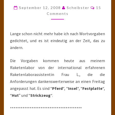
WIE
Comment
September 12, 2008
Scheibster
15
LEONARDO
Comments
SEINEN
PINSEL
Lange schon nicht mehr habe ich nach Wortvorgaben
gedichtet, und es ist eindeutig an der Zeit, das zu
ändern.
Die Vorgaben kommen heute aus meinem
Raketenlabor von der international erfahrenen
Raketenlaborassistentin Frau L., die die
Anforderungen dankenswerterweise an einen Freitag
angepasst hat. Es sind “
Pferd
“, “
Insel
“, “
Festplatte
“,
“
Hut
” und “
Strickzeug
“.
****************************************