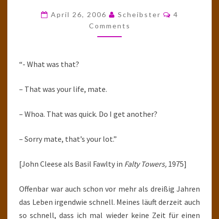
VON
Comments
April 26, 2006
Scheibster
4
HERRN
Comments
EISENHOWER
LERNEN
“- What was that?
KÖNNEN
– That was your life, mate.
– Whoa. That was quick. Do I get another?
– Sorry mate, that’s your lot.”
[John Cleese als Basil Fawlty in
Falty Towers,
1975]
Offenbar war auch schon vor mehr als dreißig Jahren
das Leben irgendwie schnell. Meines läuft derzeit auch
so schnell, dass ich mal wieder keine Zeit für einen