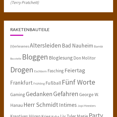
(Terry Pratchett)
RAKETENBAUTEILE
Altersleiden
Bad Nauheim
(V)erlesenes
Bambi
Bloggen
Bloglesung
Don Molitor
Baustelle
Drogen
Feiertag
Fasching
Eschborn
Fünf Worte
Frankfurt
Fußball
Frühling
Gefahren
Gedanken
Gaming
George W.
Herr Schmidt
Intimes
Hanau
Jopi Heesters
Party
Kreatives Hören
Liv Tyler
Magie
Krieg
Kuba