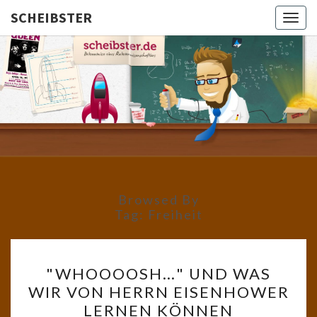
SCHEIBSTER
Togg
navig
SCHEIBS
Gutbürgerliche
Reime Und
Mehr! In
Blogform.
Total Old
School!
Browsed By
Tag:
Freiheit
"WHOOOOSH…"
"WHOOOOSH…" UND WAS
UND
WIR VON HERRN EISENHOWER
WAS
LERNEN KÖNNEN
WIR