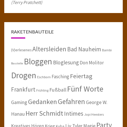
(Terry Pratchett)
RAKETENBAUTEILE
Altersleiden
Bad Nauheim
(V)erlesenes
Bambi
Bloggen
Bloglesung
Don Molitor
Baustelle
Drogen
Feiertag
Fasching
Eschborn
Fünf Worte
Frankfurt
Fußball
Frühling
Gefahren
Gedanken
Gaming
George W.
Herr Schmidt
Intimes
Hanau
Jopi Heesters
Party
Kreatives Hören
Liv Tyler
Magie
Krieg
Kuba