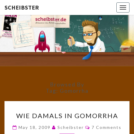
SCHEIBSTER
Togg
navig
SCHEIBS
Gutbürgerliche
Reime Und
Mehr! In
Blogform.
Total Old
School!
Browsed By
Tag:
Gomorrha
WIE
WIE DAMALS IN GOMORRHA
DAMALS
IN
Comments
May 18, 2009
Scheibster
7 Comments
GOMORRHA