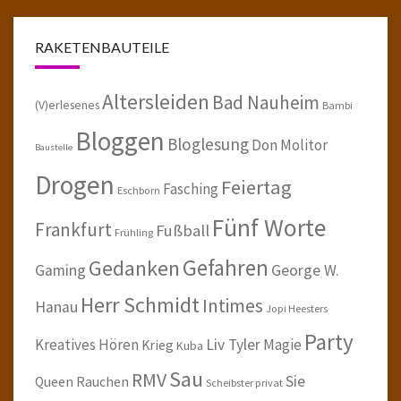
RAKETENBAUTEILE
Altersleiden
Bad Nauheim
(V)erlesenes
Bambi
Bloggen
Bloglesung
Don Molitor
Baustelle
Drogen
Feiertag
Fasching
Eschborn
Fünf Worte
Frankfurt
Fußball
Frühling
Gefahren
Gedanken
Gaming
George W.
Herr Schmidt
Intimes
Hanau
Jopi Heesters
Party
Kreatives Hören
Liv Tyler
Magie
Krieg
Kuba
Sau
RMV
Sie
Queen
Rauchen
Scheibster privat