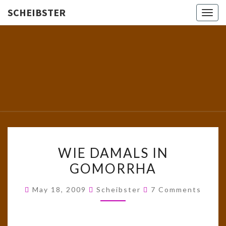
SCHEIBSTER
Togg
navig
SCHEIBS
Gutbürgerliche
Reime Und
Mehr! In
Blogform.
Total Old
School!
WIE
WIE DAMALS IN
DAMALS
GOMORRHA
IN
GOMORRHA
Comments
May 18, 2009
Scheibster
7 Comments