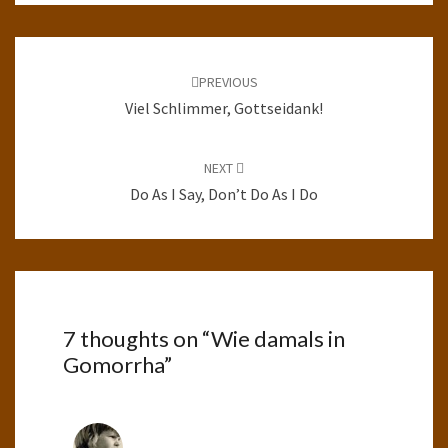
Post
navigation
PREVIOUS
Viel Schlimmer, Gottseidank!
NEXT
Do As I Say, Don’t Do As I Do
7 thoughts on “
Wie damals in
Gomorrha
”