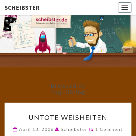
SCHEIBSTER
Togg
navig
SCHEIBS
Gutbürgerliche
Reime Und
Mehr! In
Blogform.
Total Old
School!
Browsed By
Tag:
Göring
UNTOTE
UNTOTE WEISHEITEN
WEISHEITEN
Comments
April 13, 2006
Scheibster
1 Comment