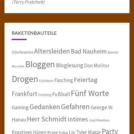
(Terry Pratchett)
RAKETENBAUTEILE
Altersleiden
Bad Nauheim
(V)erlesenes
Bambi
Bloggen
Bloglesung
Don Molitor
Baustelle
Drogen
Feiertag
Fasching
Eschborn
Fünf Worte
Frankfurt
Fußball
Frühling
Gefahren
Gedanken
Gaming
George W.
Herr Schmidt
Intimes
Hanau
Jopi Heesters
Party
Kreatives Hören
Liv Tyler
Magie
Krieg
Kuba