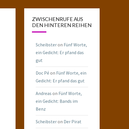
ZWISCHENRUFE AUS
DEN HINTEREN REIHEN
Scheibster
on
Fünf Worte,
ein Gedicht: Er pfand das
gut
Doc Pé
on
Fünf Worte, ein
Gedicht: Er pfand das gut
Andreas
on
Fünf Worte,
ein Gedicht: Bands im
Benz
Scheibster
on
Der Pirat