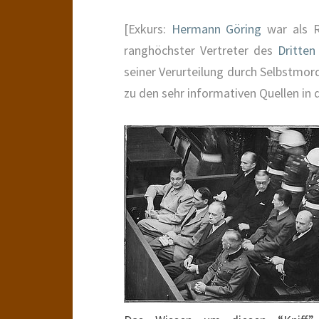
[Exkurs:
Hermann Göring
war als 
ranghöchster Vertreter des
Dritten
seiner Verurteilung durch Selbstmord
zu den sehr informativen Quellen i