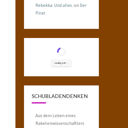
Rebekka. Und alles.
on
Der
Pirat
Loading poll ...
SCHUBLADENDENKEN
Aus dem Leben eines
Raketenwissenschaftlers