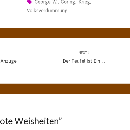
George W.
,
Göring
,
Krieg
,
Volksverdummung
NEXT
e Anzüge
Der Teufel Ist Ein…
ote Weisheiten
”