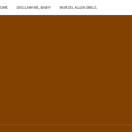
HOME
DISCLAIM ME, BABY!
WURZEL ALLEN ÜBELS.
IBSTER