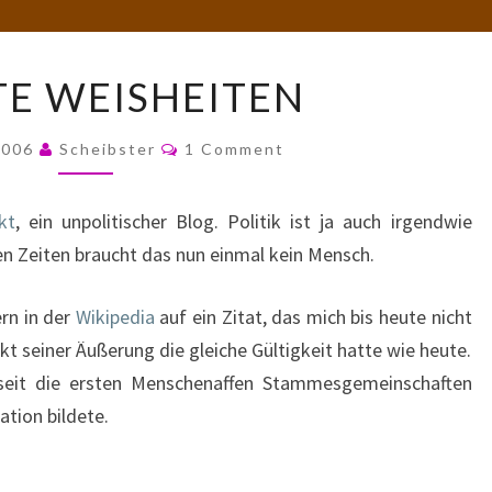
UNTOTE
E WEISHEITEN
WEISHEITEN
Comments
 2006
Scheibster
1 Comment
kt
, ein unpolitischer Blog. Politik ist ja auch irgendwie
en Zeiten braucht das nun einmal kein Mensch.
ern in der
Wikipedia
auf ein Zitat, das mich bis heute nicht
kt seiner Äußerung die gleiche Gültigkeit hatte wie heute.
 seit die ersten Menschenaffen Stammesgemeinschaften
ation bildete.