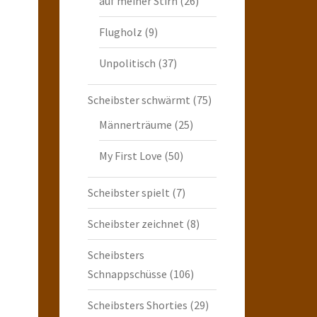
auf meiner Stirn
(26)
Flugholz
(9)
Unpolitisch
(37)
Scheibster schwärmt
(75)
Männerträume
(25)
My First Love
(50)
Scheibster spielt
(7)
Scheibster zeichnet
(8)
Scheibsters
Schnappschüsse
(106)
Scheibsters Shorties
(29)