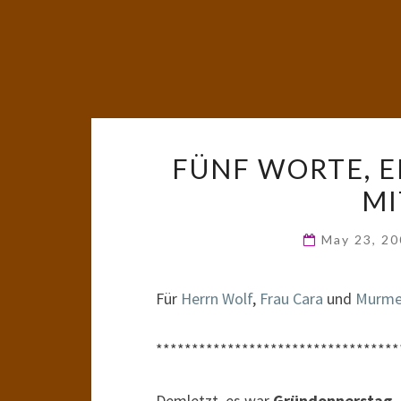
FÜNF WORTE, E
M
May 23, 2
Für
Herrn Wolf
,
Frau Cara
und
Murmel
**********************************
Demletzt, es war
Gründonnerstag
,