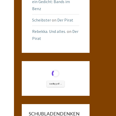
ein Gedicht: Bands im
Benz
Scheibster
on
Der Pirat
Rebekka. Und alles.
on
Der
Pirat
Loading poll ...
SCHUBLADENDENKEN