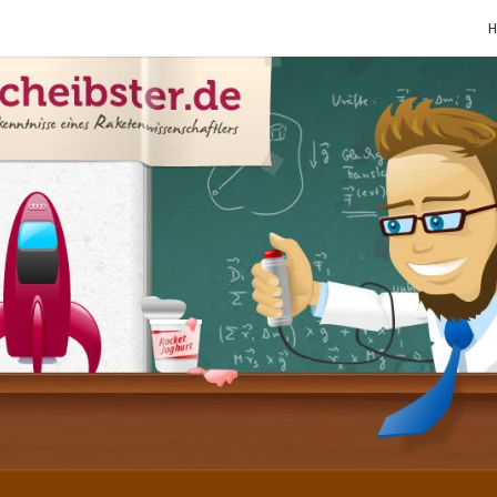
SCHE
Gutbürgerliche
Reime Und
Mehr! In
Blogform.
Total Old
School!