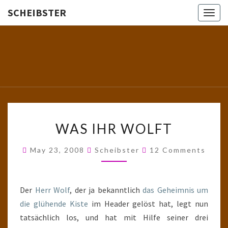
SCHEIBSTER
Togg
navig
SCHEIBS
Gutbürgerliche
Reime Und
Mehr! In
Blogform.
Total Old
School!
WAS
WAS IHR WOLFT
IHR
WOLFT
Comments
May 23, 2008
Scheibster
12 Comments
Der
Herr Wolf
, der ja bekanntlich
das Geheimnis um
die glühende Kiste
im Header gelöst hat, legt nun
tatsächlich los, und hat mit Hilfe seiner drei