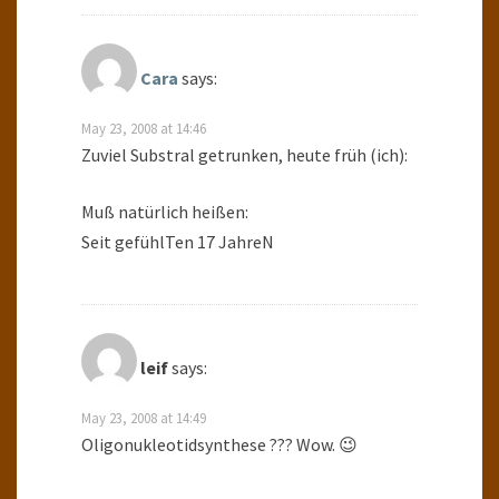
Cara
says:
May 23, 2008 at 14:46
Zuviel Substral getrunken, heute früh (ich):
Muß natürlich heißen:
Seit gefühlTen 17 JahreN
leif
says:
May 23, 2008 at 14:49
Oligonukleotidsynthese ??? Wow. 😉