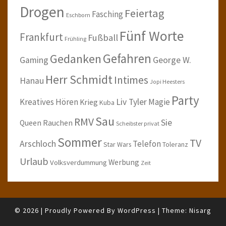
Drogen
Feiertag
Fasching
Eschborn
Fünf Worte
Frankfurt
Fußball
Frühling
Gefahren
Gedanken
Gaming
George W.
Herr Schmidt
Intimes
Hanau
Jopi Heesters
Party
Kreatives Hören
Liv Tyler
Magie
Krieg
Kuba
Sau
RMV
Sie
Queen
Rauchen
Scheibster privat
Sommer
TV
Arschloch
Telefon
Star Wars
Toleranz
Urlaub
Werbung
Volksverdummung
Zeit
© 2026
|
Proudly Powered By
WordPress
|
Theme:
Nisarg