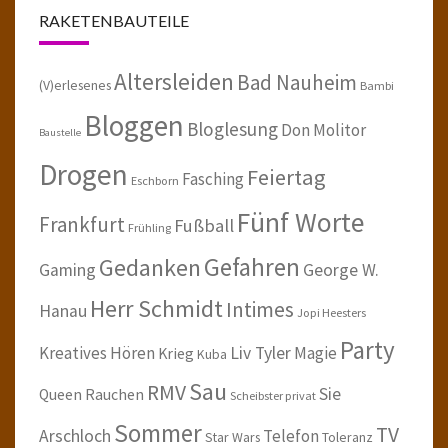
RAKETENBAUTEILE
Altersleiden
Bad Nauheim
(V)erlesenes
Bambi
Bloggen
Bloglesung
Don Molitor
Baustelle
Drogen
Feiertag
Fasching
Eschborn
Fünf Worte
Frankfurt
Fußball
Frühling
Gefahren
Gedanken
Gaming
George W.
Herr Schmidt
Intimes
Hanau
Jopi Heesters
Party
Kreatives Hören
Liv Tyler
Magie
Krieg
Kuba
Sau
RMV
Sie
Queen
Rauchen
Scheibster privat
Sommer
TV
Arschloch
Telefon
Star Wars
Toleranz