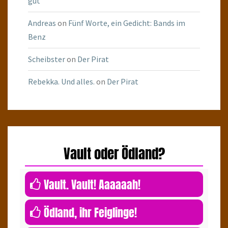
gut
Andreas
on
Fünf Worte, ein Gedicht: Bands im
Benz
Scheibster
on
Der Pirat
Rebekka. Und alles.
on
Der Pirat
Vault oder Ödland?
0
Vault. Vault! Aaaaaah!
0
Ödland, ihr Feiglinge!