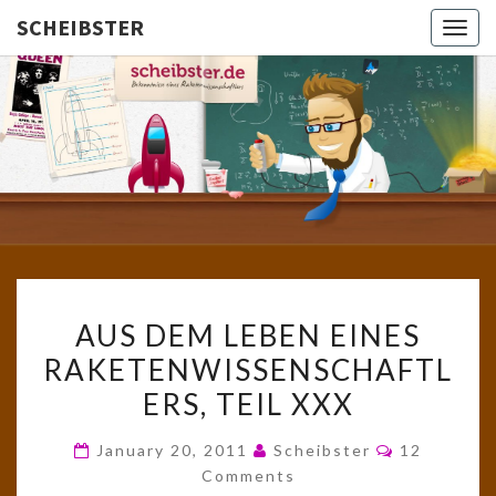
SCHEIBSTER
Togg
navig
SCHEIBS
Gutbürgerliche
Reime Und
Mehr! In
Blogform.
Total Old
School!
AUS
AUS DEM LEBEN EINES
DEM
RAKETENWISSENSCHAFTL
LEBEN
ERS, TEIL XXX
EINES
RAKETENWISSENSCHAFTL
Comments
January 20, 2011
Scheibster
12
TEIL
Comments
XXX