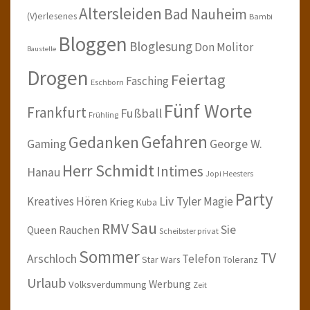
Altersleiden
Bad Nauheim
(V)erlesenes
Bambi
Bloggen
Bloglesung
Don Molitor
Baustelle
Drogen
Feiertag
Fasching
Eschborn
Fünf Worte
Frankfurt
Fußball
Frühling
Gefahren
Gedanken
Gaming
George W.
Herr Schmidt
Intimes
Hanau
Jopi Heesters
Party
Kreatives Hören
Liv Tyler
Magie
Krieg
Kuba
Sau
RMV
Sie
Queen
Rauchen
Scheibster privat
Sommer
TV
Arschloch
Telefon
Star Wars
Toleranz
Urlaub
Werbung
Volksverdummung
Zeit