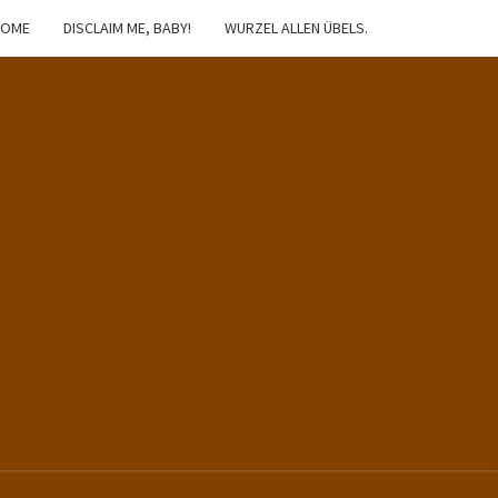
HOME
DISCLAIM ME, BABY!
WURZEL ALLEN ÜBELS.
IBSTER