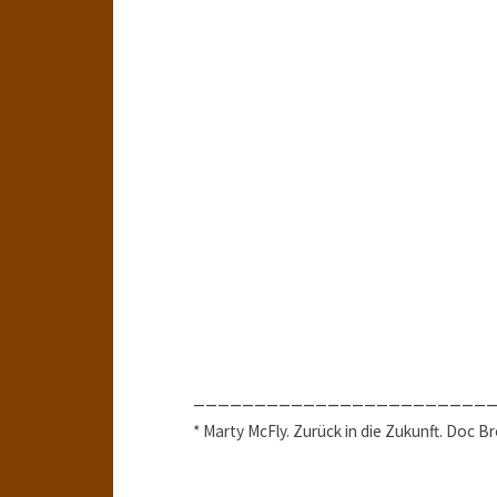
________________________
* Marty McFly. Zurück in die Zukunft. Doc B