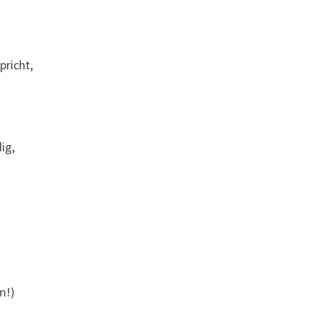
pricht,
ig,
m!)