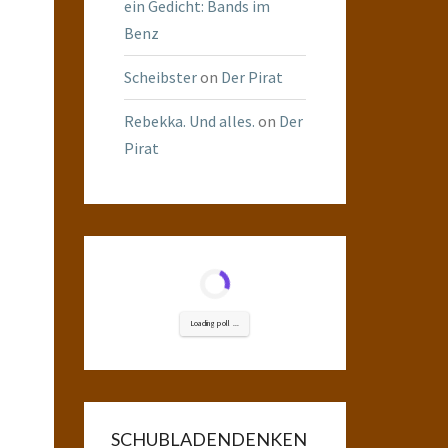
ein Gedicht: Bands im
Benz
Scheibster
on
Der Pirat
Rebekka. Und alles.
on
Der
Pirat
Loading poll ...
SCHUBLADENDENKEN