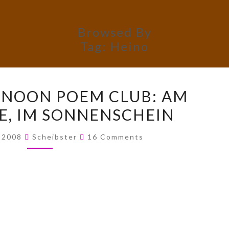
Browsed By
Tag:
Heino
WEDNESDAY
NOON POEM CLUB: AM
NOON
E, IM SONNENSCHEIN
POEM
CLUB:
Comments
, 2008
Scheibster
16 Comments
AM
PLATTENSEE,
IM
SONNENSCHEIN