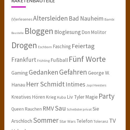
RAKETENBAUTEILE
Altersleiden
Bad Nauheim
(V)erlesenes
Bambi
Bloggen
Bloglesung
Don Molitor
Baustelle
Drogen
Feiertag
Fasching
Eschborn
Fünf Worte
Frankfurt
Fußball
Frühling
Gefahren
Gedanken
Gaming
George W.
Herr Schmidt
Intimes
Hanau
Jopi Heesters
Party
Kreatives Hören
Liv Tyler
Magie
Krieg
Kuba
Sau
RMV
Sie
Queen
Rauchen
Scheibster privat
Sommer
TV
Arschloch
Telefon
Star Wars
Toleranz