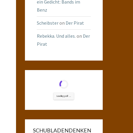
ein Gedicht: Bands im
Benz
Scheibster
on
Der Pirat
Rebekka. Und alles.
on
Der
Pirat
Loading poll ...
SCHUBLADENDENKEN