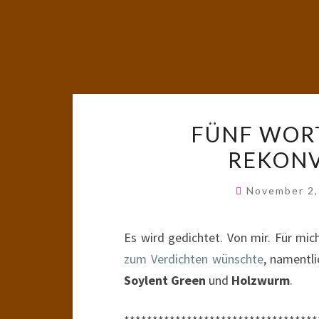
FÜNF WORT
REKONV
November 2
Es wird gedichtet. Von mir. Für mic
zum Verdichten wünschte
, namentl
Soylent Green
und
Holzwurm
.