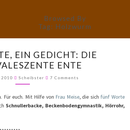
Browsed By
Tag:
Holzwurm
FÜNF
E, EIN GEDICHT: DIE
WORTE,
ALESZENTE ENTE
EIN
GEDICHT:
Comments
, 2010
Scheibster
7 Comments
DIE
REKONVALESZENTE
h. Für euch. Mit Hilfe von
Frau Meise
, die sich
fünf Worte
ENTE
ich
Schnullerbacke, Beckenbodengymnastik, Hörrohr,