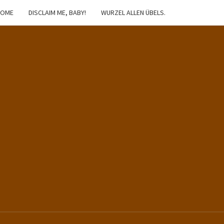
HOME
DISCLAIM ME, BABY!
WURZEL ALLEN ÜBELS.
IBSTER