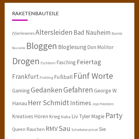
RAKETENBAUTEILE
Altersleiden
Bad Nauheim
(V)erlesenes
Bambi
Bloggen
Bloglesung
Don Molitor
Baustelle
Drogen
Feiertag
Fasching
Eschborn
Fünf Worte
Frankfurt
Fußball
Frühling
Gefahren
Gedanken
Gaming
George W.
Herr Schmidt
Intimes
Hanau
Jopi Heesters
Party
Kreatives Hören
Liv Tyler
Magie
Krieg
Kuba
Sau
RMV
Sie
Queen
Rauchen
Scheibster privat