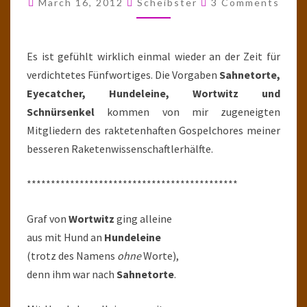
March 16, 2012
Scheibster
3 Comments
WORTWITZ
VOLLER
TORTE
Es ist gefühlt wirklich einmal wieder an der Zeit für
verdichtetes Fünfwortiges. Die Vorgaben
Sahnetorte,
Eyecatcher, Hundeleine, Wortwitz und
Schnürsenkel
kommen von mir zugeneigten
Mitgliedern des raktetenhaften Gospelchores meiner
besseren Raketenwissenschaftlerhälfte.
********************************************
Graf von
Wortwitz
ging alleine
aus mit Hund an
Hundeleine
(trotz des Namens
ohne
Worte),
denn ihm war nach
Sahnetorte
.