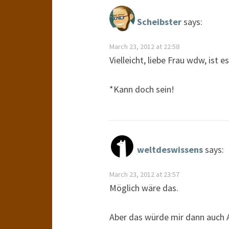
Scheibster
says:
March 23, 2012 at 22:58
Vielleicht, liebe Frau wdw, ist
*Kann doch sein!
weltdeswissens
says:
March 23, 2012 at 23:57
Möglich wäre das.
Aber das würde mir dann auch