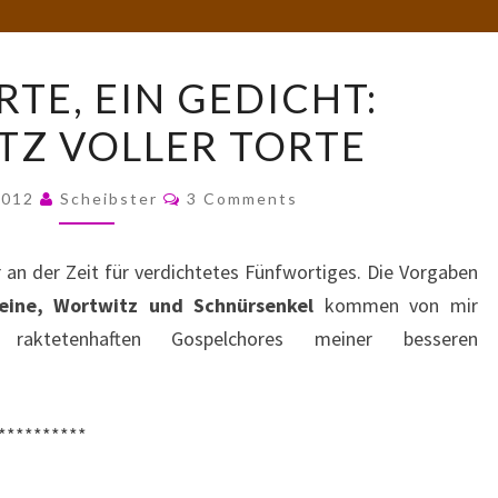
FÜNF
TE, EIN GEDICHT:
WORTE,
Z VOLLER TORTE
EIN
GEDICHT:
Comments
WORTWITZ
2012
Scheibster
3 Comments
VOLLER
TORTE
r an der Zeit für verdichtetes Fünfwortiges. Die Vorgaben
eine, Wortwitz und Schnürsenkel
kommen von mir
 raktetenhaften Gospelchores meiner besseren
**********