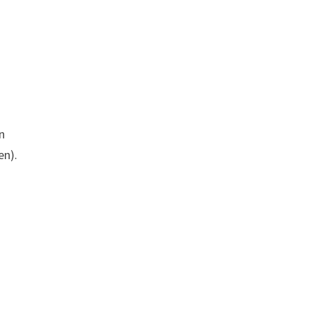
n
en).