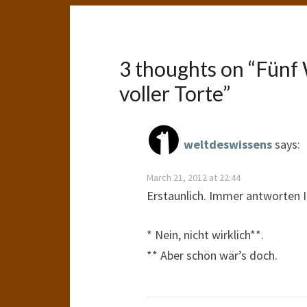
3 thoughts on “
Fünf 
voller Torte
”
weltdeswissens
says:
March 21, 2012 at 22:44
Erstaunlich. Immer antworten 
* Nein, nicht wirklich**.
** Aber schön wär’s doch.