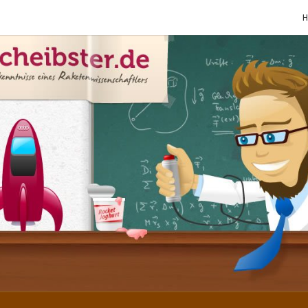
SCHE
Gutbürgerliche
Reime Und
Mehr! In
Blogform.
Total Old
School!