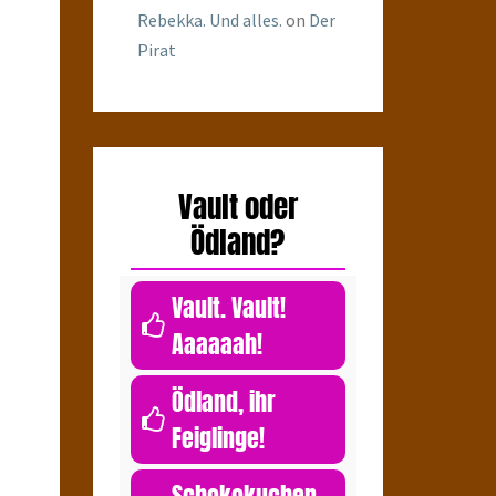
Rebekka. Und alles.
on
Der
Pirat
Vault oder
Ödland?
Vault. Vault!
Aaaaaah!
0
Ödland, ihr
Feiglinge!
0
Schokokuchen.