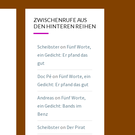
ZWISCHENRUFE AUS
DEN HINTEREN REIHEN
Scheibster
on
Fünf Worte,
ein Gedicht: Er pfand das
gut
Doc Pé
on
Fünf Worte, ein
Gedicht: Er pfand das gut
Andreas
on
Fünf Worte,
ein Gedicht: Bands im
Benz
Scheibster
on
Der Pirat