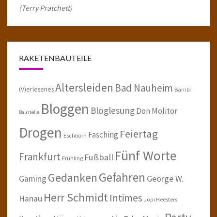
(Terry Pratchett)
RAKETENBAUTEILE
Altersleiden
Bad Nauheim
(V)erlesenes
Bambi
Bloggen
Bloglesung
Don Molitor
Baustelle
Drogen
Feiertag
Fasching
Eschborn
Fünf Worte
Frankfurt
Fußball
Frühling
Gefahren
Gedanken
Gaming
George W.
Herr Schmidt
Intimes
Hanau
Jopi Heesters