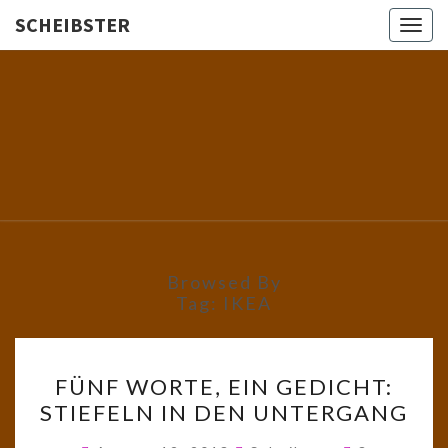
SCHEIBSTER
Togg
navig
SCHEIBS
Gutbürgerliche
Reime Und
Mehr! In
Blogform.
Total Old
School!
Browsed By
Tag:
IKEA
FÜNF
FÜNF WORTE, EIN GEDICHT:
WORTE,
STIEFELN IN DEN UNTERGANG
EIN
GEDICHT:
Comments