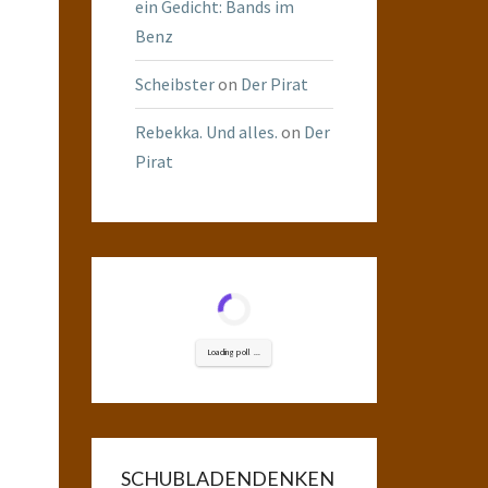
ein Gedicht: Bands im
Benz
Scheibster
on
Der Pirat
Rebekka. Und alles.
on
Der
Pirat
Loading poll ...
SCHUBLADENDENKEN