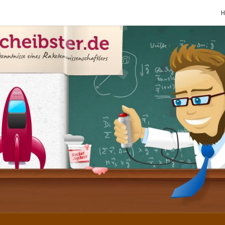
SCHE
Gutbürgerliche
Reime Und
Mehr! In
Blogform.
Total Old
School!