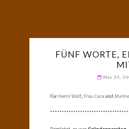
FÜNF WORTE, E
M
May 23, 2
Für
Herrn Wolf
,
Frau Cara
und
Murmel
**********************************
Demletzt, es war
Gründonnerstag
,