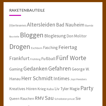
RAKETENBAUTEILE
Altersleiden
Bad Nauheim
(V)erlesenes
Bambi
Bloggen
Bloglesung
Don Molitor
Baustelle
Drogen
Feiertag
Fasching
Eschborn
Fünf Worte
Frankfurt
Fußball
Frühling
Gefahren
Gedanken
Gaming
George W.
Herr Schmidt
Intimes
Hanau
Jopi Heesters
Party
Kreatives Hören
Liv Tyler
Magie
Krieg
Kuba
Sau
RMV
Sie
Queen
Rauchen
Scheibster privat