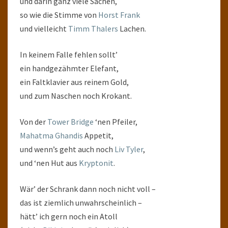
und darin ganz viele Sachen,
so wie die Stimme von
Horst Frank
und vielleicht
Timm Thalers
Lachen.
In keinem Falle fehlen sollt’
ein handgezähmter Elefant,
ein Faltklavier aus reinem Gold,
und zum Naschen noch Krokant.
Von der
Tower Bridge
‘nen Pfeiler,
Mahatma Ghandis
Appetit,
und wenn’s geht auch noch
Liv Tyler
,
und ‘nen Hut aus
Kryptonit
.
Wär’ der Schrank dann noch nicht voll –
das ist ziemlich unwahrscheinlich –
hätt’ ich gern noch ein Atoll