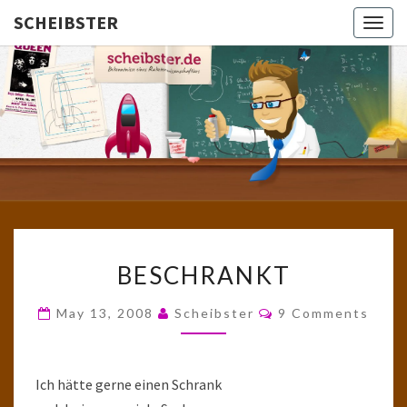
SCHEIBSTER
Togg
navig
SCHEIBS
Gutbürgerliche
Reime Und
Mehr! In
Blogform.
Total Old
School!
BESCHRANKT
BESCHRANKT
Comments
May 13, 2008
Scheibster
9 Comments
Ich hätte gerne einen Schrank