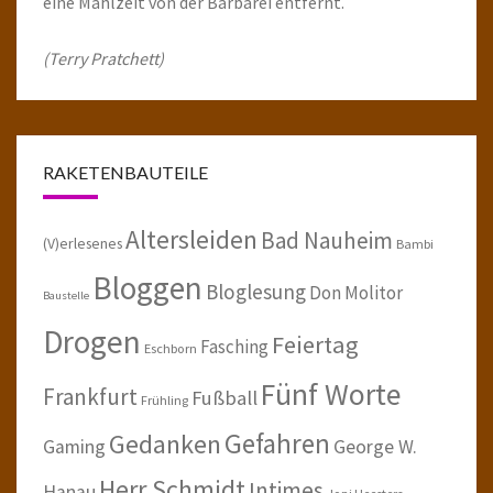
eine Mahlzeit von der Barbarei entfernt.
(Terry Pratchett)
RAKETENBAUTEILE
Altersleiden
Bad Nauheim
(V)erlesenes
Bambi
Bloggen
Bloglesung
Don Molitor
Baustelle
Drogen
Feiertag
Fasching
Eschborn
Fünf Worte
Frankfurt
Fußball
Frühling
Gefahren
Gedanken
Gaming
George W.
Herr Schmidt
Intimes
Hanau