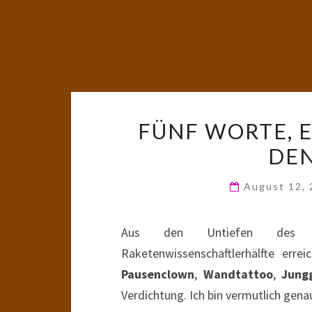
FÜNF WORTE, E
DE
August 12,
Aus den Untiefen des wu
Raketenwissenschaftlerhälfte err
Pausenclown
,
Wandtattoo
,
Jung
Verdichtung. Ich bin vermutlich gena