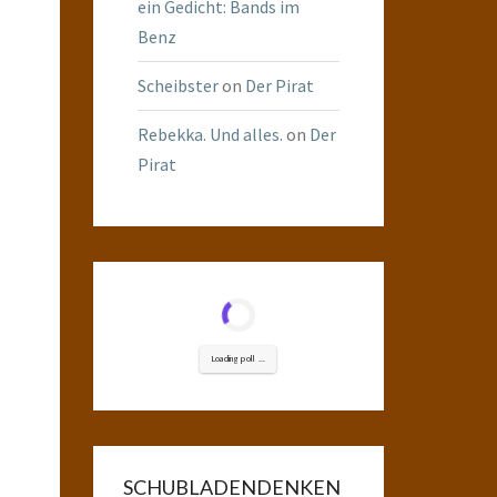
ein Gedicht: Bands im
Benz
Scheibster
on
Der Pirat
Rebekka. Und alles.
on
Der
Pirat
Loading poll ...
SCHUBLADENDENKEN