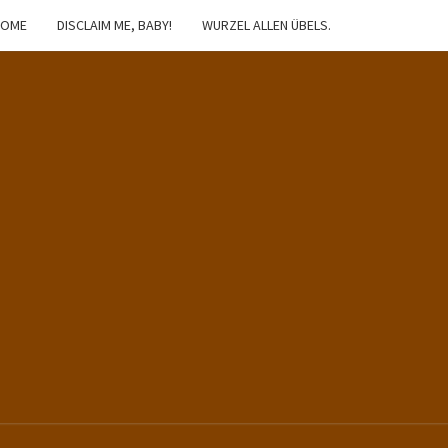
HOME
DISCLAIM ME, BABY!
WURZEL ALLEN ÜBELS.
IBSTER