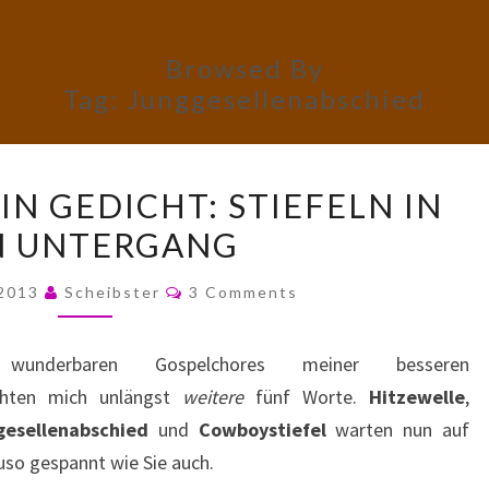
Browsed By
Tag:
Junggesellenabschied
FÜNF
IN GEDICHT: STIEFELN IN
WORTE,
N UNTERGANG
EIN
GEDICHT:
Comments
 2013
Scheibster
3 Comments
STIEFELN
IN
nderbaren Gospelchores meiner besseren
DEN
eichten mich unlängst
weitere
fünf Worte.
Hitzewelle
,
UNTERGANG
gesellenabschied
und
Cowboystiefel
warten nun auf
uso gespannt wie Sie auch.