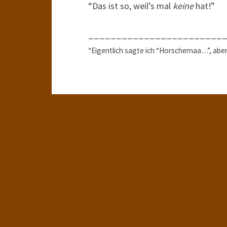
“Das ist so, weil’s mal
keine
hat!”
________________________
*Eigentlich sagte ich “Horschemaa…”, aber d