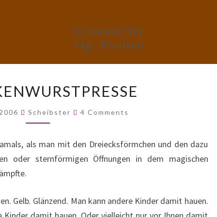
Browsed By
Tag:
Kuchen
GEDANKENWURSTPRESSE
KENWURSTPRESSE
Comments
 2006
Scheibster
4 Comments
amals, als man mit den Dreiecksförmchen und den dazu
igen oder sternförmigen Öffnungen in dem magischen
kämpfte.
ken. Gelb. Glänzend. Man kann andere Kinder damit hauen.
Kinder damit hauen. Oder vielleicht nur vor Ihnen damit