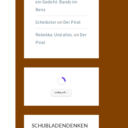
ein Gedicht: Bands im
Benz
Scheibster
on
Der Pirat
Rebekka. Und alles.
on
Der
Pirat
Loading poll ...
SCHUBLADENDENKEN