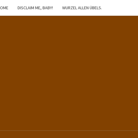
HOME
DISCLAIM ME, BABY!
WURZEL ALLEN ÜBELS.
IBSTER