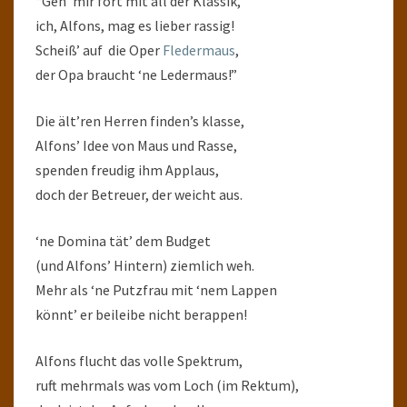
“Geh’ mir fort mit all der Klassik,
ich, Alfons, mag es lieber rassig!
Scheiß’ auf die Oper
Fledermaus
,
der Opa braucht ‘ne Ledermaus!”
Die ält’ren Herren finden’s klasse,
Alfons’ Idee von Maus und Rasse,
spenden freudig ihm Applaus,
doch der Betreuer, der weicht aus.
‘ne Domina tät’ dem Budget
(und Alfons’ Hintern) ziemlich weh.
Mehr als ‘ne Putzfrau mit ‘nem Lappen
könnt’ er beileibe nicht berappen!
Alfons flucht das volle Spektrum,
ruft mehrmals was vom Loch (im Rektum),