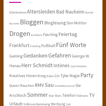
Altersleiden
Bad Nauheim
(V)erlesenes
Bambi
Bloggen
Bloglesung
Don Molitor
Baustelle
Drogen
Feiertag
Fasching
Eschborn
Fünf Worte
Frankfurt
Fußball
Frühling
Gefahren
Gedanken
Gaming
George W.
Herr Schmidt
Intimes
Hanau
Jopi Heesters
Party
Kreatives Hören
Liv Tyler
Magie
Krieg
Kuba
Sau
RMV
Sie
Queen
Rauchen
Scheibster privat
Sommer
TV
Arschloch
Telefon
Star Wars
Toleranz
Urlaub
Werbung
Volksverdummung
Zeit