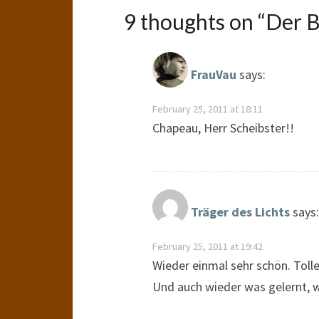
9 thoughts on “
Der B
FrauVau
says:
February 25, 2011 at 18:11
Chapeau, Herr Scheibster!!
Träger des Lichts
says:
February 25, 2011 at 19:42
Wieder einmal sehr schön. Tol
Und auch wieder was gelernt, 