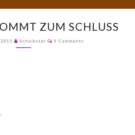
DER
KOMMT ZUM SCHLUSS
BESTE
KOMMT
Comments
, 2011
Scheibster
9 Comments
ZUM
SCHLUSS
: