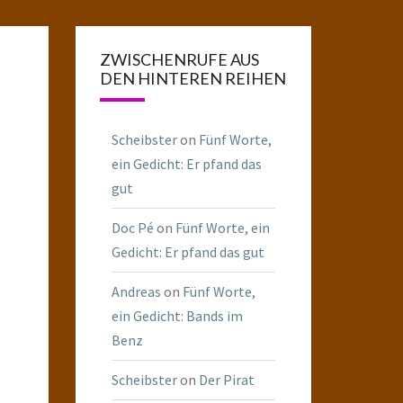
ZWISCHENRUFE AUS
DEN HINTEREN REIHEN
Scheibster
on
Fünf Worte,
ein Gedicht: Er pfand das
gut
Doc Pé
on
Fünf Worte, ein
Gedicht: Er pfand das gut
Andreas
on
Fünf Worte,
ein Gedicht: Bands im
Benz
Scheibster
on
Der Pirat