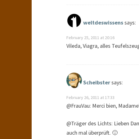
weltdeswissens
says:
February 25, 2011 at 20:16
Vileda, Viagra, alles Teufelszeu
Scheibster
says:
February 26, 2011 at 17:33
@FrauVau: Merci bien, Madame
@Träger des Lichts: Lieben Dank
auch mal überprüft. 🙂