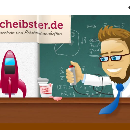
SCHE
Gutbürgerliche
Reime Und
Mehr! In
Blogform.
Total Old
School!