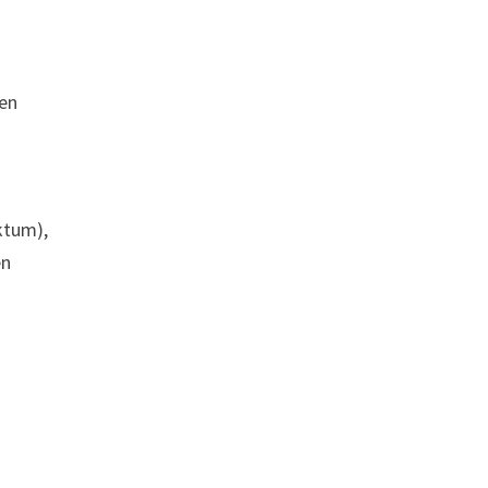
pen
ktum),
en