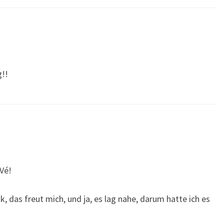
g!!
Vé!
, das freut mich, und ja, es lag nahe, darum hatte ich es