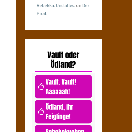
Rebekka. Und alles.
on
Der
Pirat
Vault oder
Ödland?
Vault. Vault!
Aaaaaah!
0
Ödland, ihr
Feiglinge!
0
Schokokuchen.