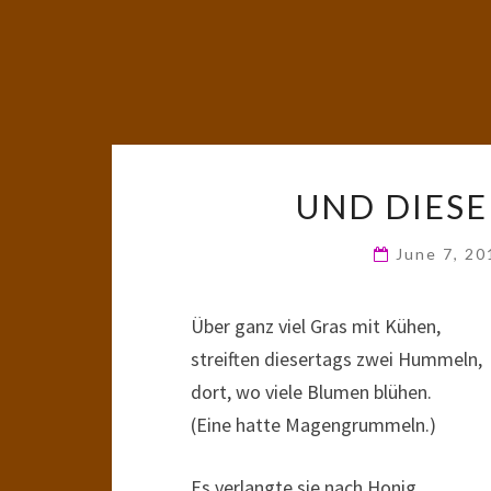
UND DIESE
June 7, 2
Über ganz viel Gras mit Kühen,
streiften diesertags zwei Hummeln,
dort, wo viele Blumen blühen.
(Eine hatte Magengrummeln.)
Es verlangte sie nach Honig,