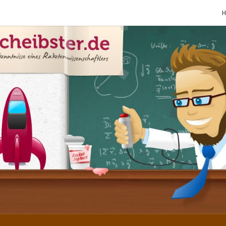
SCHE
Gutbürgerliche
Reime Und
Mehr! In
Blogform.
Total Old
School!