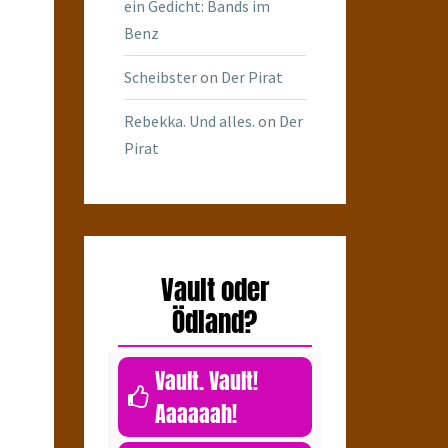
ein Gedicht: Bands im
Benz
Scheibster
on
Der Pirat
Rebekka. Und alles.
on
Der
Pirat
Vault oder
Ödland?
Vault. Vault!
Aaaaaah!
0