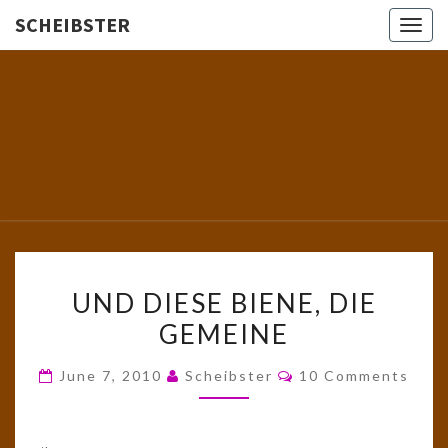
SCHEIBSTER
Togg
navig
SCHEIBS
Gutbürgerliche
Reime Und
Mehr! In
Blogform.
Total Old
School!
UND
UND DIESE BIENE, DIE
DIESE
GEMEINE
BIENE,
DIE
Comments
June 7, 2010
Scheibster
10 Comments
GEMEINE