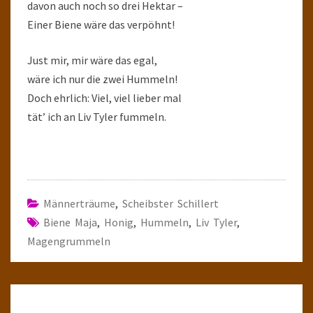
davon auch noch so drei Hektar –
Einer Biene wäre das verpöhnt!
Just mir, mir wäre das egal,
wäre ich nur die zwei Hummeln!
Doch ehrlich: Viel, viel lieber mal
tät’ ich an Liv Tyler fummeln.
Männerträume
,
Scheibster Schillert
Biene Maja
,
Honig
,
Hummeln
,
Liv Tyler
,
Magengrummeln
Post
navigation