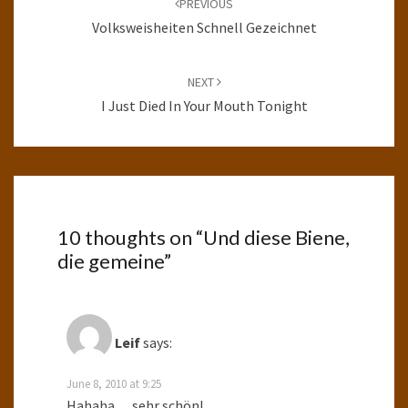
PREVIOUS
Volksweisheiten Schnell Gezeichnet
NEXT
I Just Died In Your Mouth Tonight
10 thoughts on “
Und diese Biene,
die gemeine
”
Leif
says:
June 8, 2010 at 9:25
Hahaha… sehr schön!