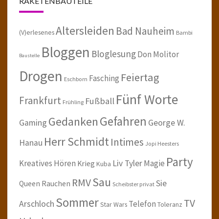
RAKETENBAUTEILE
Altersleiden
Bad Nauheim
(V)erlesenes
Bambi
Bloggen
Bloglesung
Don Molitor
Baustelle
Drogen
Feiertag
Fasching
Eschborn
Fünf Worte
Frankfurt
Fußball
Frühling
Gefahren
Gedanken
Gaming
George W.
Herr Schmidt
Intimes
Hanau
Jopi Heesters
Party
Kreatives Hören
Liv Tyler
Magie
Krieg
Kuba
Sau
RMV
Sie
Queen
Rauchen
Scheibster privat
Sommer
TV
Arschloch
Telefon
Star Wars
Toleranz