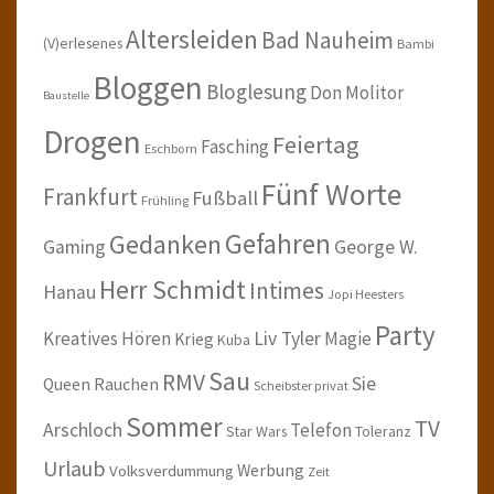
Altersleiden
Bad Nauheim
(V)erlesenes
Bambi
Bloggen
Bloglesung
Don Molitor
Baustelle
Drogen
Feiertag
Fasching
Eschborn
Fünf Worte
Frankfurt
Fußball
Frühling
Gefahren
Gedanken
Gaming
George W.
Herr Schmidt
Intimes
Hanau
Jopi Heesters
Party
Kreatives Hören
Liv Tyler
Magie
Krieg
Kuba
Sau
RMV
Sie
Queen
Rauchen
Scheibster privat
Sommer
TV
Arschloch
Telefon
Star Wars
Toleranz
Urlaub
Werbung
Volksverdummung
Zeit