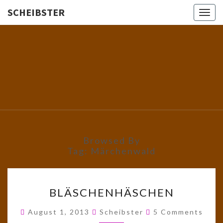
SCHEIBSTER
Togg
navig
SCHEIBS
Gutbürgerliche
Reime Und
Mehr! In
Blogform.
Total Old
School!
Browsed By
Tag:
Märchenwald
BLÄSCHENHÄSCHEN
BLÄSCHENHÄSCHEN
Comments
August 1, 2013
Scheibster
5 Comments