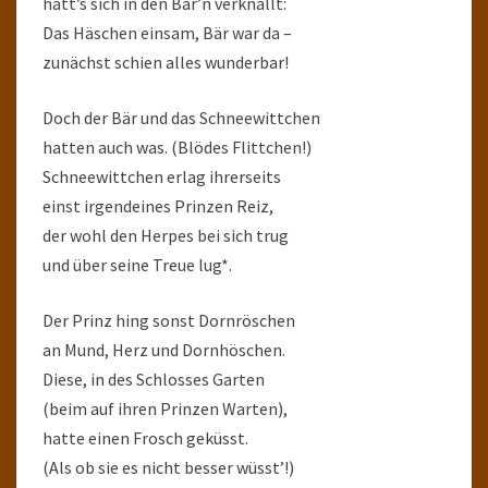
hätt’s sich in den Bär’n verknallt:
Das Häschen einsam, Bär war da –
zunächst schien alles wunderbar!
Doch der Bär und das Schneewittchen
hatten auch was. (Blödes Flittchen!)
Schneewittchen erlag ihrerseits
einst irgendeines Prinzen Reiz,
der wohl den Herpes bei sich trug
und über seine Treue lug*.
Der Prinz hing sonst Dornröschen
an Mund, Herz und Dornhöschen.
Diese, in des Schlosses Garten
(beim auf ihren Prinzen Warten),
hatte einen Frosch geküsst.
(Als ob sie es nicht besser wüsst’!)