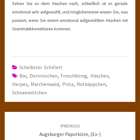
Sehen Sie es dem Häschen nach, schließlich ist es gerade
emotional sehr aufgewühlt, und möglicherweise wissen Sie, was
passiert, wenn Sie einem emotional aufgewühlten Häschen mit
Grammatikkorrekturen kommen.
Scheibster Schillert
Bär
,
Dornröschen
,
Froschkönig
,
Häschen
,
Herpes
,
Märchenwald
,
Prinz
,
Rotkäppchen
,
Schneewittchen
Post
navigation
PREVIOUS
Augsburger Papstkiste, (Ex-)