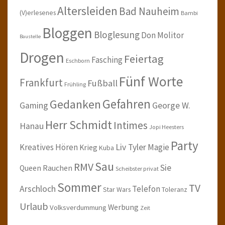
Altersleiden
Bad Nauheim
(V)erlesenes
Bambi
Bloggen
Bloglesung
Don Molitor
Baustelle
Drogen
Feiertag
Fasching
Eschborn
Fünf Worte
Frankfurt
Fußball
Frühling
Gefahren
Gedanken
Gaming
George W.
Herr Schmidt
Intimes
Hanau
Jopi Heesters
Party
Kreatives Hören
Liv Tyler
Magie
Krieg
Kuba
Sau
RMV
Sie
Queen
Rauchen
Scheibster privat
Sommer
TV
Arschloch
Telefon
Star Wars
Toleranz
Urlaub
Werbung
Volksverdummung
Zeit