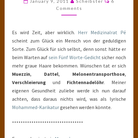
January 9, 2011
Scheibster
6
DER
Comments
HUF
DES
Es wird Zeit, aber wirklich.
Herr Medizinalrat Pé
MUEZZIN
scheint zum Glück ein Mensch von der geduldigen
Sorte. Zum Glück für sich selbst, denn sonst hätte er
beim Warten auf
sein Fünf Worte-Gedicht
sicher noch
mehr graue Haare bekommen. Wünschen tat er sich
Muezzin
,
Dattel
,
Melonentransporthose
,
Verschleierung
und
Fichtennadelöhr
. Meiner
eigenen Gesundheit zuliebe werde ich nun darauf
achten, dass daraus nichts wird, was als lyrische
Mohammed-Karikatur
gesehen werden könnte.
*********************************