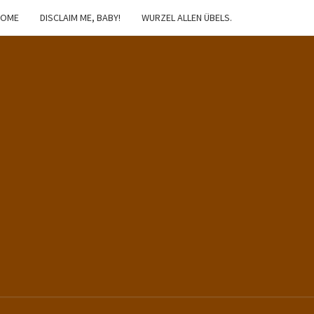
HOME
DISCLAIM ME, BABY!
WURZEL ALLEN ÜBELS.
IBSTER