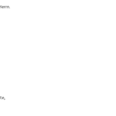
errn.
te,