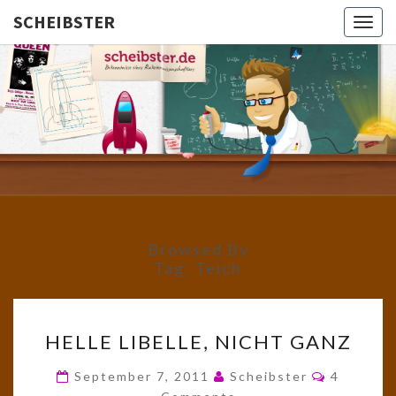
SCHEIBSTER
Togg
navig
SCHEIBS
Gutbürgerliche
Reime Und
Mehr! In
Blogform.
Total Old
School!
Browsed By
Tag:
Teich
HELLE
HELLE LIBELLE, NICHT GANZ
LIBELLE,
NICHT
Comment
September 7, 2011
Scheibster
4
GANZ