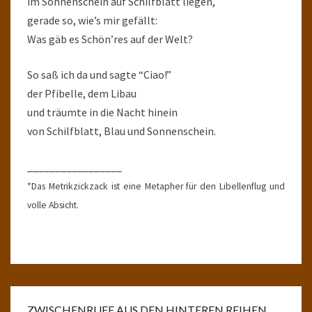
im Sonnenschein auf Schilfblatt liegen,
gerade so, wie’s mir gefällt:
Was gäb es Schön’res auf der Welt?
So saß ich da und sagte “Ciao!”
der Pfibelle, dem Libau
und träumte in die Nacht hinein
von Schilfblatt, Blau und Sonnenschein.
_________________
*Das Metrikzickzack ist eine Metapher für den Libellenflug und
volle Absicht.
ZWISCHENRUFE AUS DEN HINTEREN REIHEN