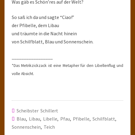
Was gäb es Schön’res auf der Welt?
So saß ich da und sagte “Ciao!”
der Pfibelle, dem Libau
und träumte in die Nacht hinein
von Schilfblatt, Blau und Sonnenschein.
_________________
*Das Metrikzickzack ist eine Metapher für den Libellenflug und
volle Absicht.
Scheibster Schillert
Blau
,
Libau
,
Libelle
,
Pfau
,
Pfibelle
,
Schilfblatt
,
Sonnenschein
,
Teich