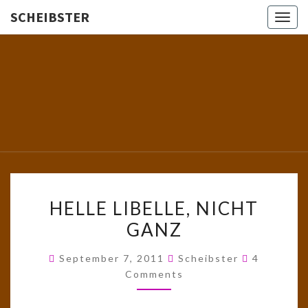
SCHEIBSTER
Togg
navig
SCHEIBS
Gutbürgerliche
Reime Und
Mehr! In
Blogform.
Total Old
School!
HELLE
HELLE LIBELLE, NICHT
LIBELLE,
GANZ
NICHT
GANZ
Comments
September 7, 2011
Scheibster
4
Comments