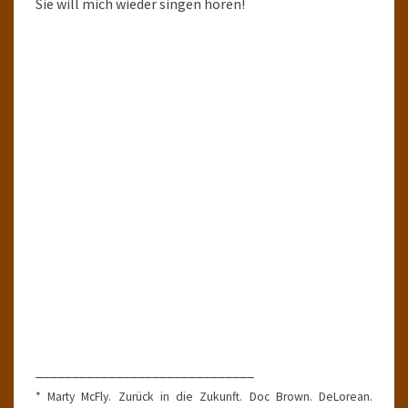
Sie will mich wieder singen hören!
______________________________
* Marty McFly. Zurück in die Zukunft. Doc Brown. DeLorean.