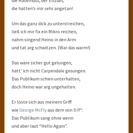
die Haselnuss, der Enzian,
die hätten’s mir sehr angetan!
Um das ganz dick zu unterstreichen,
ließ ich mir fix ein Mikro reichen,
nahm singend Heino in den Arm
und tat arg schwitzen. (War das warm!)
Das wäre sicher gut gelungen,
hätt’ ich nicht Carpendale gesungen.
Das Publikum schien unterhalten,
doch Heino war arg ungehalten.
Er löste sich aus meinem Griff
wie
George McFly
aus dem von
Biff
*:
Das Publikum sang ohne wenn
und aber laut “Hello Again”.