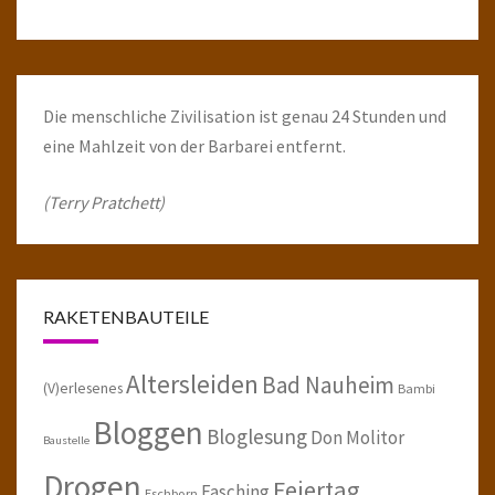
Die menschliche Zivilisation ist genau 24 Stunden und
eine Mahlzeit von der Barbarei entfernt.
(Terry Pratchett)
RAKETENBAUTEILE
Altersleiden
Bad Nauheim
(V)erlesenes
Bambi
Bloggen
Bloglesung
Don Molitor
Baustelle
Drogen
Feiertag
Fasching
Eschborn