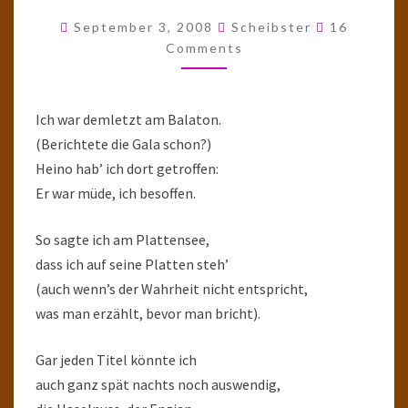
AM
Comments
September 3, 2008
Scheibster
16
PLATTENSEE,
Comments
IM
SONNENSCHEIN
Ich war demletzt am Balaton.
(Berichtete die Gala schon?)
Heino hab’ ich dort getroffen:
Er war müde, ich besoffen.
So sagte ich am Plattensee,
dass ich auf seine Platten steh’
(auch wenn’s der Wahrheit nicht entspricht,
was man erzählt, bevor man bricht).
Gar jeden Titel könnte ich
auch ganz spät nachts noch auswendig,