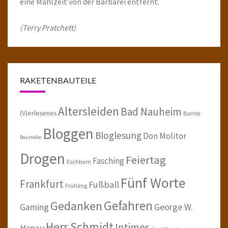
eine Mahlzeit von der Barbarei entfernt.
(Terry Pratchett)
RAKETENBAUTEILE
Altersleiden
Bad Nauheim
(V)erlesenes
Bambi
Bloggen
Bloglesung
Don Molitor
Baustelle
Drogen
Feiertag
Fasching
Eschborn
Fünf Worte
Frankfurt
Fußball
Frühling
Gefahren
Gedanken
Gaming
George W.
Herr Schmidt
Intimes
Hanau