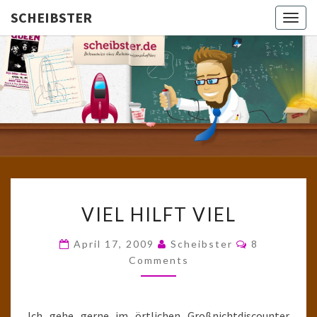
SCHEIBSTER
Togg
navig
SCHEIBS
Gutbürgerliche
Reime Und
Mehr! In
Blogform.
Total Old
School!
VIEL
VIEL HILFT VIEL
HILFT
VIEL
Comments
April 17, 2009
Scheibster
8
Comments
Ich gehe gerne im örtlichen Großnichtdiscounter