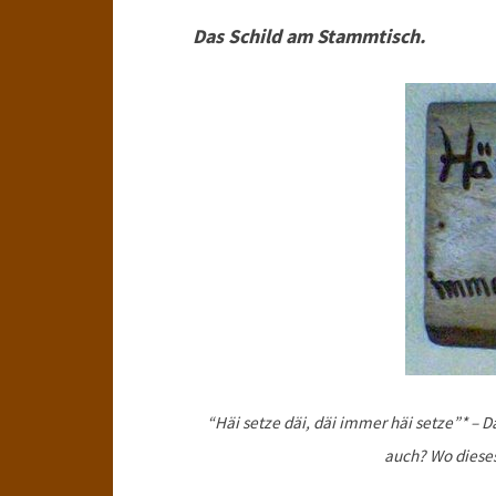
Das Schild am Stammtisch.
“Häi setze däi, däi immer häi setze”* – D
auch? Wo dieses 