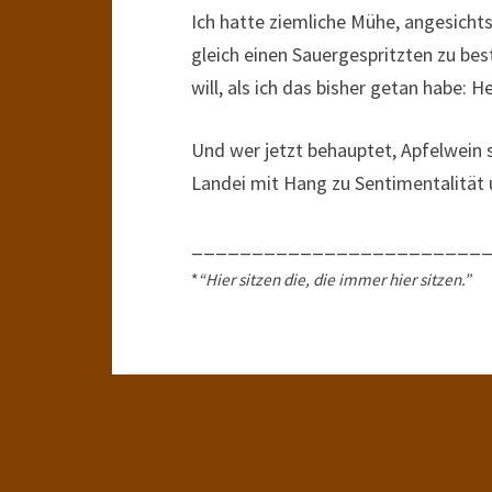
Ich hatte ziemliche Mühe, angesicht
gleich einen Sauergespritzten zu bes
will, als ich das bisher getan habe: H
Und wer jetzt behauptet, Apfelwein s
Landei mit Hang zu Sentimentalität u
________________________
*
“Hier sitzen die, die immer hier sitzen.”