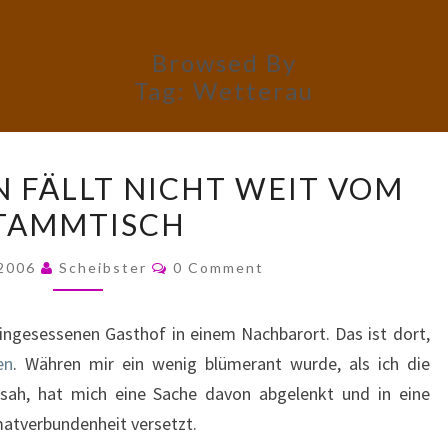
Browsed By
Tag:
Wetterau
DER
N FÄLLT NICHT WEIT VOM
APFELWEIN
TAMMTISCH
FÄLLT
NICHT
Comments
 2006
Scheibster
0 Comment
WEIT
VOM
ingesessenen Gasthof in einem Nachbarort. Das ist dort,
STAMMTISCH
en
. Währen mir ein wenig blümerant wurde, als ich die
 sah, hat mich eine Sache davon abgelenkt und in eine
matverbundenheit versetzt.