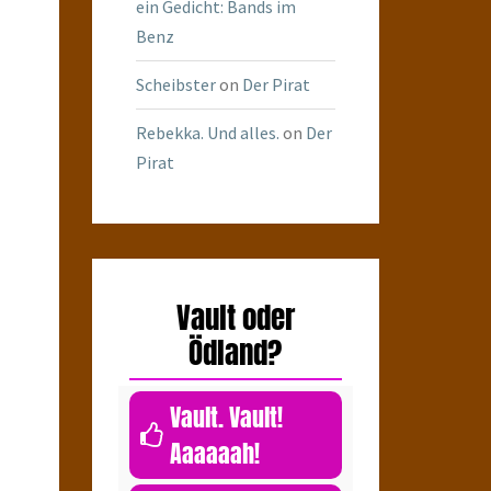
ein Gedicht: Bands im
Benz
Scheibster
on
Der Pirat
Rebekka. Und alles.
on
Der
Pirat
Vault oder
Ödland?
Vault. Vault!
Aaaaaah!
0