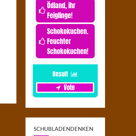
Ödland, ihr
Feiglinge!
0
Schokokuchen.
Feuchter
Schokokuchen!
1
SCHUBLADENDENKEN