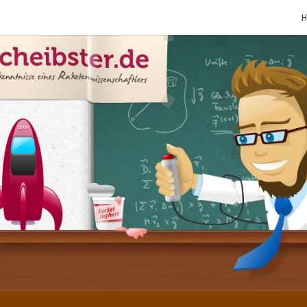
SCHE
Gutbürgerliche
Reime Und
Mehr! In
Blogform.
Total Old
School!