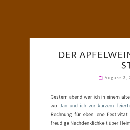
DER APFELWEI
S
August 3,
Gestern abend war ich in einem alte
wo
Jan und ich vor kurzem feiert
Rechnung für eben jene Festivität
freudige Nachdenklichkeit über Hei