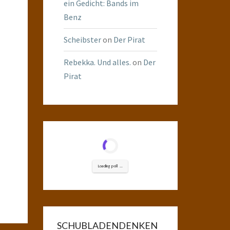
ein Gedicht: Bands im
Benz
Scheibster
on
Der Pirat
Rebekka. Und alles.
on
Der
Pirat
Loading poll ...
SCHUBLADENDENKEN