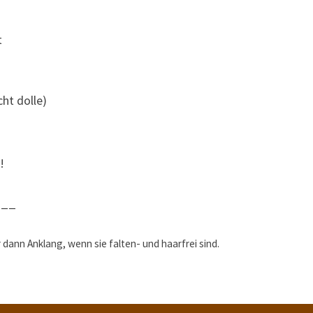
t
cht dolle)
!
___
dann Anklang, wenn sie falten- und haarfrei sind.