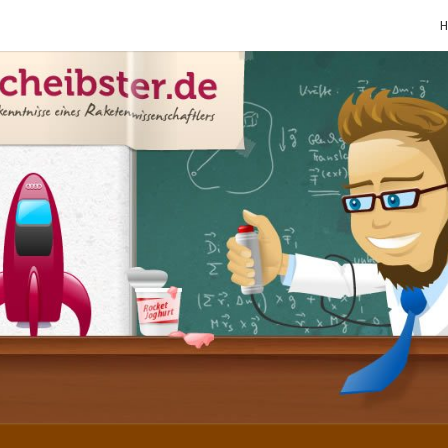
SCHE
Gutbürgerliche
Reime Und
Mehr! In
Blogform.
Total Old
School!