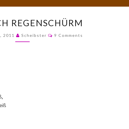
WIE
CH REGENSCHÜRM
AUCH
REGENSCHÜRM
Comments
, 2011
Scheibster
9 Comments
ß,
eiß