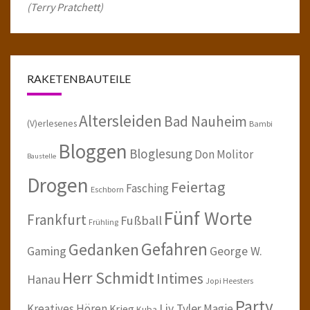
(Terry Pratchett)
RAKETENBAUTEILE
Altersleiden
Bad Nauheim
(V)erlesenes
Bambi
Bloggen
Bloglesung
Don Molitor
Baustelle
Drogen
Feiertag
Fasching
Eschborn
Fünf Worte
Frankfurt
Fußball
Frühling
Gefahren
Gedanken
Gaming
George W.
Herr Schmidt
Intimes
Hanau
Jopi Heesters
Party
Kreatives Hören
Liv Tyler
Magie
Krieg
Kuba