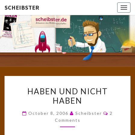
SCHEIBSTER
Togg
navig
SCHEIBS
Gutbürgerliche
Reime Und
Mehr! In
Blogform.
Total Old
School!
HABEN
HABEN UND NICHT
UND
HABEN
NICHT
HABEN
Comments
October 8, 2006
Scheibster
2
Comments