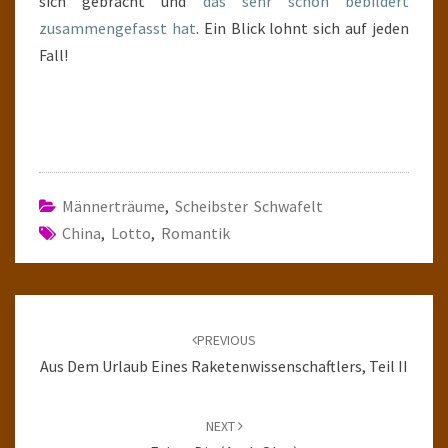
sich gebracht und
das sehr schön bebildert
zusammengefasst hat
. Ein Blick lohnt sich auf jeden
Fall!
Männerträume
,
Scheibster Schwafelt
China
,
Lotto
,
Romantik
Post
navigation
PREVIOUS
Aus Dem Urlaub Eines Raketenwissenschaftlers, Teil II
NEXT