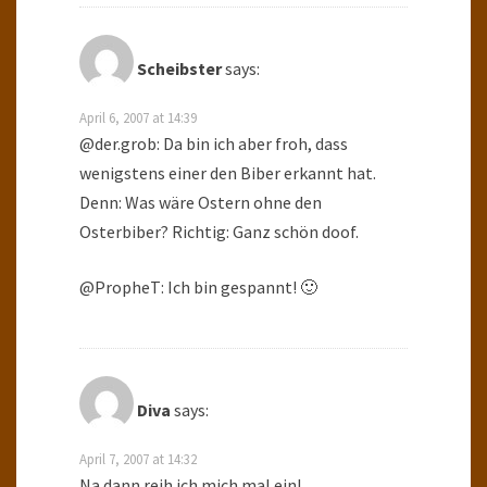
Scheibster
says:
April 6, 2007 at 14:39
@der.grob: Da bin ich aber froh, dass
wenigstens einer den Biber erkannt hat.
Denn: Was wäre Ostern ohne den
Osterbiber? Richtig: Ganz schön doof.
@PropheT: Ich bin gespannt! 🙂
Diva
says:
April 7, 2007 at 14:32
Na dann reih ich mich mal ein!