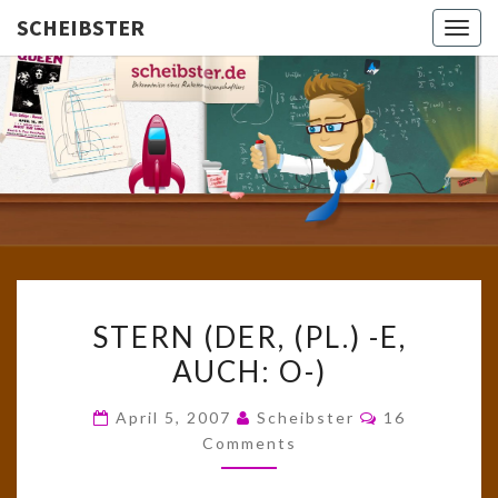
SCHEIBSTER
Togg
navig
SCHEIBS
Gutbürgerliche
Reime Und
Mehr! In
Blogform.
Total Old
School!
STERN
STERN (DER, (PL.) -E,
(DER,
AUCH: O-)
(PL.)
-
Comments
April 5, 2007
Scheibster
16
E,
Comments
AUCH:
O-)