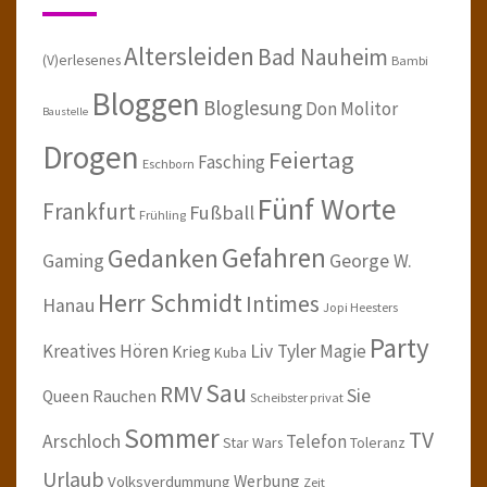
Altersleiden
Bad Nauheim
(V)erlesenes
Bambi
Bloggen
Bloglesung
Don Molitor
Baustelle
Drogen
Feiertag
Fasching
Eschborn
Fünf Worte
Frankfurt
Fußball
Frühling
Gefahren
Gedanken
Gaming
George W.
Herr Schmidt
Intimes
Hanau
Jopi Heesters
Party
Kreatives Hören
Liv Tyler
Magie
Krieg
Kuba
Sau
RMV
Sie
Queen
Rauchen
Scheibster privat
Sommer
TV
Arschloch
Telefon
Star Wars
Toleranz
Urlaub
Werbung
Volksverdummung
Zeit