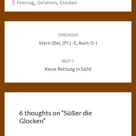
Feiertag
,
Gefahren
,
Glocken
Post
navigation
PREVIOUS
Stern (der, (pl.) -e, Auch: O-)
NEXT
Keine Rettung In Sicht
6 thoughts on “
Süßer die
Glocken
”