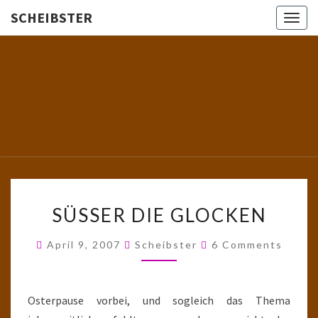
SCHEIBSTER
Togg
navig
SCHEIBS
Gutbürgerliche
Reime Und
Mehr! In
Blogform.
Total Old
School!
SÜSSER D
SÜSSER DIE GLOCKEN
IE G
LOCKEN
Comments
April 9, 2007
Scheibster
6 Comments
Osterpause vorbei, und sogleich das Thema