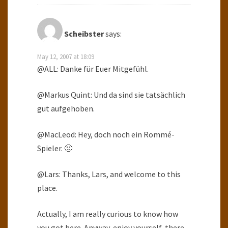
Scheibster
says:
May 12, 2007 at 18:09
@ALL: Danke für Euer Mitgefühl.
@Markus Quint: Und da sind sie tatsächlich
gut aufgehoben.
@MacLeod: Hey, doch noch ein Rommé-
Spieler. 🙂
@Lars: Thanks, Lars, and welcome to this
place.
Actually, I am really curious to know how
you got here. Anyway, enjoy yourself, there