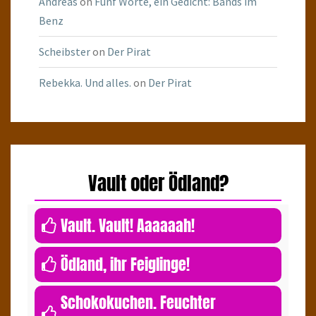
Andreas
on
Fünf Worte, ein Gedicht: Bands im
Benz
Scheibster
on
Der Pirat
Rebekka. Und alles.
on
Der Pirat
Vault oder Ödland?
0
Vault. Vault! Aaaaaah!
0
Ödland, ihr Feiglinge!
Schokokuchen. Feuchter