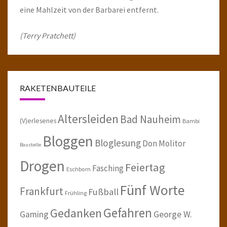
eine Mahlzeit von der Barbarei entfernt.
(Terry Pratchett)
RAKETENBAUTEILE
Altersleiden
Bad Nauheim
(V)erlesenes
Bambi
Bloggen
Bloglesung
Don Molitor
Baustelle
Drogen
Feiertag
Fasching
Eschborn
Fünf Worte
Frankfurt
Fußball
Frühling
Gefahren
Gedanken
Gaming
George W.