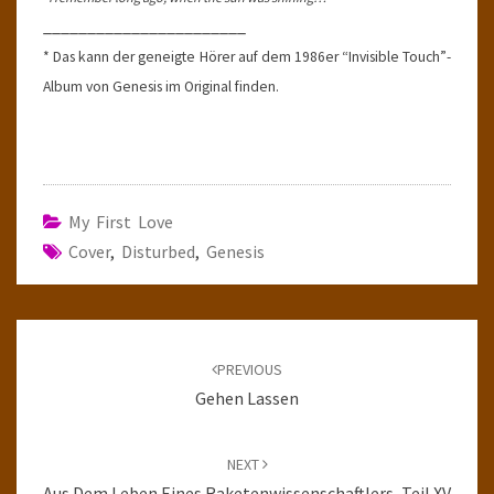
_______________________
* Das kann der geneigte Hörer auf dem 1986er “Invisible Touch”-
Album von Genesis im Original finden.
My First Love
Cover
,
Disturbed
,
Genesis
Post
navigation
PREVIOUS
Gehen Lassen
NEXT
Aus Dem Leben Eines Raketenwissenschaftlers, Teil XV