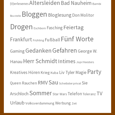
Altersleiden
Bad Nauheim
(V)erlesenes
Bambi
Bloggen
Bloglesung
Don Molitor
Baustelle
Drogen
Feiertag
Fasching
Eschborn
Fünf Worte
Frankfurt
Fußball
Frühling
Gefahren
Gedanken
Gaming
George W.
Herr Schmidt
Intimes
Hanau
Jopi Heesters
Party
Kreatives Hören
Liv Tyler
Magie
Krieg
Kuba
Sau
RMV
Sie
Queen
Rauchen
Scheibster privat
Sommer
TV
Arschloch
Telefon
Star Wars
Toleranz
Urlaub
Werbung
Volksverdummung
Zeit