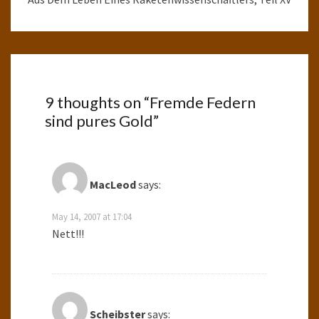
9 thoughts on “
Fremde Federn
sind pures Gold
”
MacLeod
says:
May 14, 2007 at 17:04
Nett!!!
Scheibster
says: