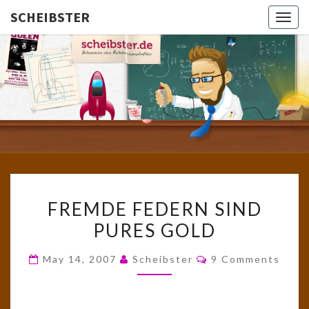
SCHEIBSTER
Togg
navig
SCHEIBS
Gutbürgerliche
Reime Und
Mehr! In
Blogform.
Total Old
School!
FREMDE
FREMDE FEDERN SIND
FEDERN
PURES GOLD
SIND
PURES
Comments
May 14, 2007
Scheibster
9 Comments
GOLD