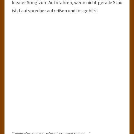
Idealer Song zum Autofahren, wenn nicht gerade Stau
ist. Lautsprecher aufreißen und los geht’s!
“I remember long ago, when the sun was shining…”