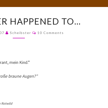
WHATEVER
R HAPPENED TO…
HAPPENED
TO…
Comments
007
Scheibster
10 Comments
ant, mein Kind.”
roße braune Augen?”
m Rotwild