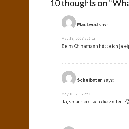
10 thoughts on “
Wha
MacLeod
says:
May 18, 2007 at 1:23
Beim Chinamann hätte ich ja eig
Scheibster
says:
May 18, 2007 at 1:35
Ja, so ändern sich die Zeiten. 