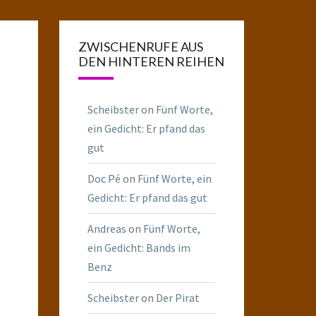
ZWISCHENRUFE AUS
DEN HINTEREN REIHEN
Scheibster
on
Fünf Worte,
ein Gedicht: Er pfand das
gut
Doc Pé
on
Fünf Worte, ein
Gedicht: Er pfand das gut
Andreas
on
Fünf Worte,
ein Gedicht: Bands im
Benz
Scheibster
on
Der Pirat