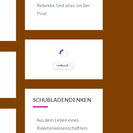
Rebekka. Und alles.
on
Der
Pirat
Loading poll ...
SCHUBLADENDENKEN
Aus dem Leben eines
Raketenwissenschaftlers