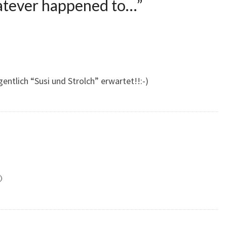
tever happened to…
”
entlich “Susi und Strolch” erwartet!!:-)
