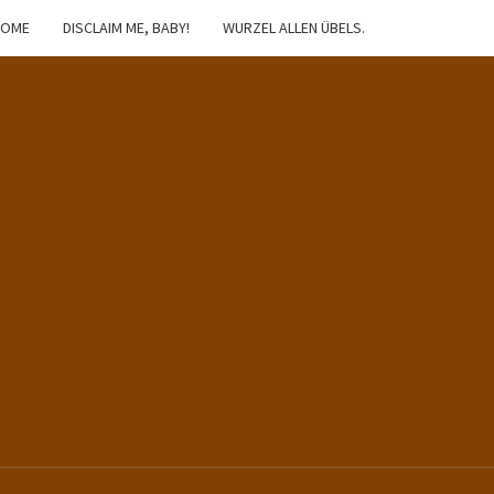
HOME
DISCLAIM ME, BABY!
WURZEL ALLEN ÜBELS.
IBSTER