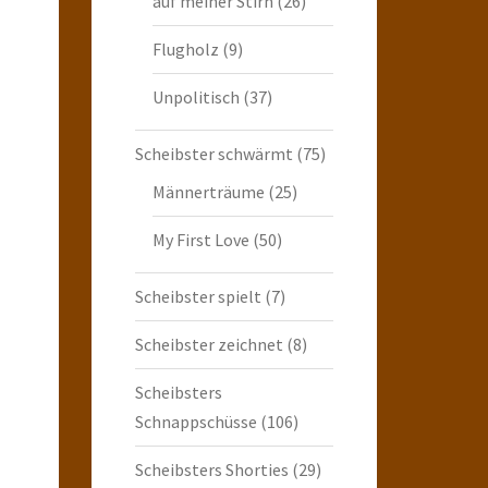
auf meiner Stirn
(26)
Flugholz
(9)
Unpolitisch
(37)
Scheibster schwärmt
(75)
Männerträume
(25)
My First Love
(50)
Scheibster spielt
(7)
Scheibster zeichnet
(8)
Scheibsters
Schnappschüsse
(106)
Scheibsters Shorties
(29)