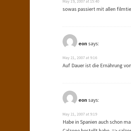
May 19, 2007 at 15:40
sowas passiert mit allen filmt
eon
says:
May 21, 2007 at 9:16
Auf Dauer ist die Ernährung vo
eon
says:
May 21, 2007 at 9:19
Habe in Spanien auch schon mal 
Calzone bestellt habe. => calzo