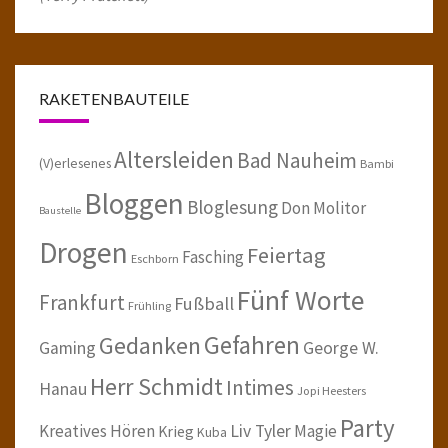
RAKETENBAUTEILE
Altersleiden
Bad Nauheim
(V)erlesenes
Bambi
Bloggen
Bloglesung
Don Molitor
Baustelle
Drogen
Feiertag
Fasching
Eschborn
Fünf Worte
Frankfurt
Fußball
Frühling
Gefahren
Gedanken
Gaming
George W.
Herr Schmidt
Intimes
Hanau
Jopi Heesters
Party
Kreatives Hören
Liv Tyler
Magie
Krieg
Kuba