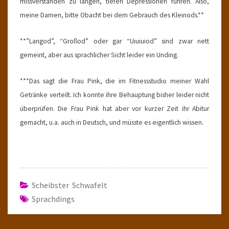
missverstanden zu langen, tiefen Depressionen führen. Also,
meine Damen, bitte Obacht bei dem Gebrauch des Kleinods.**
**”Langod”, “Großod” oder gar “Uiuiuiod” sind zwar nett
gemeint, aber aus sprachlicher Sicht leider ein Unding.
***Das sagt die Frau Pink, die im Fitnessstudio meiner Wahl
Getränke verteilt. Ich konnte ihre Behauptung bisher leider nicht
überprüfen. Die Frau Pink hat aber vor kurzer Zeit ihr Abitur
gemacht, u.a. auch in Deutsch, und müsste es eigentlich wissen.
Scheibster Schwafelt
Sprachdings