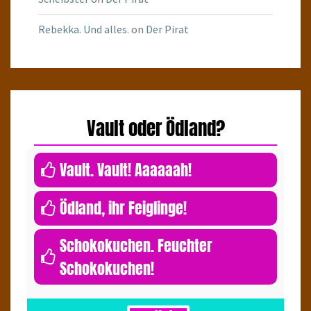
Rebekka. Und alles.
on
Der Pirat
Vault oder Ödland?
0
Vault. Vault! Aaaaaah!
0
Ödland, ihr Feiglinge!
Schokokuchen. Feuchter
Schokokuchen!
1