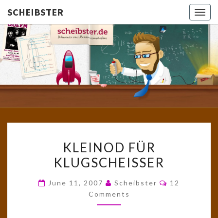
SCHEIBSTER
Togg
navig
SCHEIBS
Gutbürgerliche
Reime Und
Mehr! In
Blogform.
Total Old
School!
KLEINOD
KLEINOD FÜR
FÜR
KLUGSCHEISSER
KLUGSCHEISSER
Comments
June 11, 2007
Scheibster
12
Comments