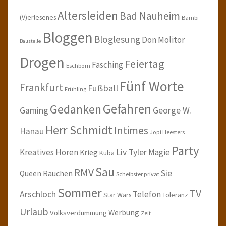
Altersleiden
Bad Nauheim
(V)erlesenes
Bambi
Bloggen
Bloglesung
Don Molitor
Baustelle
Drogen
Feiertag
Fasching
Eschborn
Fünf Worte
Frankfurt
Fußball
Frühling
Gefahren
Gedanken
Gaming
George W.
Herr Schmidt
Intimes
Hanau
Jopi Heesters
Party
Kreatives Hören
Liv Tyler
Magie
Krieg
Kuba
Sau
RMV
Sie
Queen
Rauchen
Scheibster privat
Sommer
TV
Arschloch
Telefon
Star Wars
Toleranz
Urlaub
Werbung
Volksverdummung
Zeit