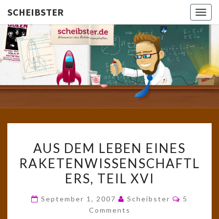
SCHEIBSTER
Togg
navig
SCHEIBS
Gutbürgerliche
Reime Und
Mehr! In
Blogform.
Total Old
School!
AUS
AUS DEM LEBEN EINES
DEM
RAKETENWISSENSCHAFTL
LEBEN
ERS, TEIL XVI
EINES
RAKETENWISSENSCHAFTL
Comment
September 1, 2007
Scheibster
5
TEIL
Comments
XVI