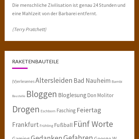
Die menschliche Zivilisation ist genau 24 Stunden und
eine Mahlzeit von der Barbarei entfernt.
(Terry Pratchett)
RAKETENBAUTEILE
Altersleiden
Bad Nauheim
(V)erlesenes
Bambi
Bloggen
Bloglesung
Don Molitor
Baustelle
Drogen
Feiertag
Fasching
Eschborn
Fünf Worte
Frankfurt
Fußball
Frühling
Gefahren
Gedanken
Gaming
George W.