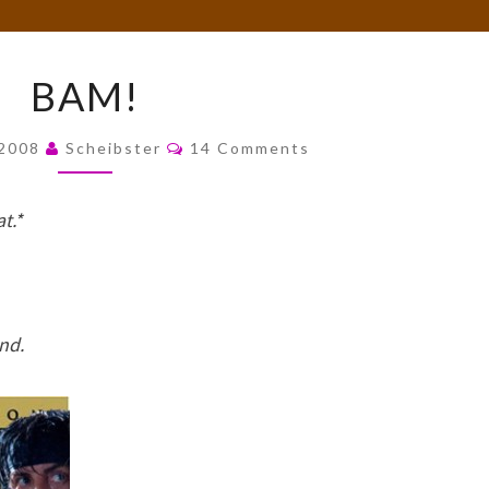
BAM!
BAM!
Comments
 2008
Scheibster
14 Comments
t.*
nd.