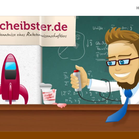
SCHE
Gutbürgerliche
Reime Und
Mehr! In
Blogform.
Total Old
School!