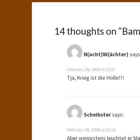
14 thoughts on “
Bam
N(acht)W(ächter)
says
February 28, 2008 at 15:51
Tja, Krieg ist die Hölle!!!
Scheibster
says:
February 28, 2008 at 16:24
Aber wenigstens leuchtet er bla