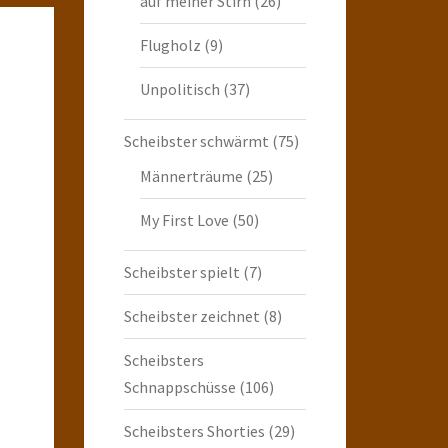
auf meiner Stirn
(26)
Flugholz
(9)
Unpolitisch
(37)
Scheibster schwärmt
(75)
Männerträume
(25)
My First Love
(50)
Scheibster spielt
(7)
Scheibster zeichnet
(8)
Scheibsters
Schnappschüsse
(106)
Scheibsters Shorties
(29)