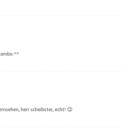
Rambo.^^
rnsehen, herr scheibster, echt! 😉