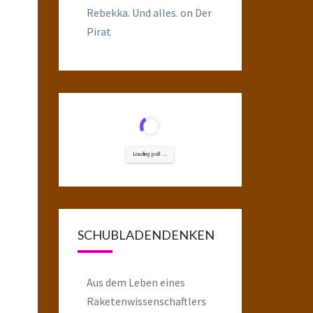
Rebekka. Und alles.
on
Der
Pirat
Loading poll ...
SCHUBLADENDENKEN
Aus dem Leben eines
Raketenwissenschaftlers