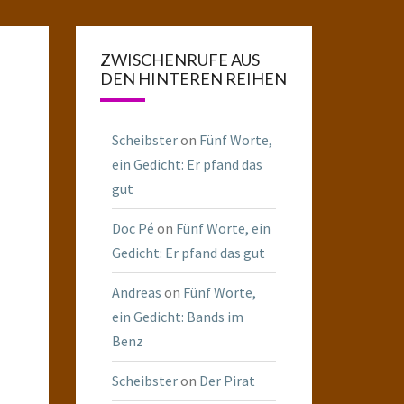
ZWISCHENRUFE AUS
DEN HINTEREN REIHEN
Scheibster
on
Fünf Worte,
ein Gedicht: Er pfand das
gut
Doc Pé
on
Fünf Worte, ein
Gedicht: Er pfand das gut
Andreas
on
Fünf Worte,
ein Gedicht: Bands im
Benz
Scheibster
on
Der Pirat