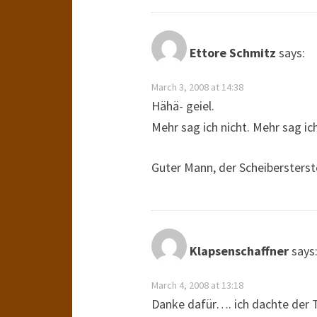
Ettore Schmitz
says:
March 3, 2008 at 14:38
Hähä- geiel.
Mehr sag ich nicht. Mehr sag ich
Guter Mann, der Scheibersterst
Klapsenschaffner
says
March 4, 2008 at 13:18
Danke dafür…. ich dachte der 