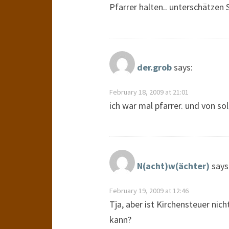
Pfarrer halten.. unterschätzen S
der.grob
says:
February 18, 2009 at 21:01
ich war mal pfarrer. und von so
N(acht)w(ächter)
says
February 19, 2009 at 12:46
Tja, aber ist Kirchensteuer nic
kann?