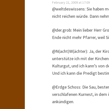
February 21, 2009 at 17:09
@weltdeswissens: Sie haben mö
nicht reichen würde. Dann nehm
@der.grob: Mein lieber Herr Gro
Ende nicht mehr Pfarrer, weil S
@N(acht)W(ächter): Ja, der Kir
unterstütze ich mit der Kirchen
Kulturgut, und ich kann’s von
Und ich kann die Predigt bestim
@Erdge Schoss: Die Sau, bester
verschlafenen Kurnest, in dem 
ankündigen.