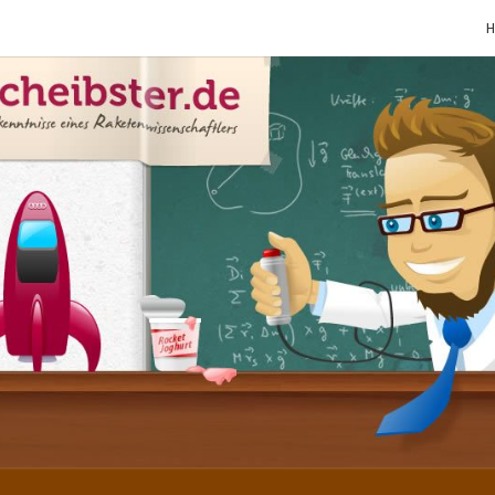
SCHE
Gutbürgerliche
Reime Und
Mehr! In
Blogform.
Total Old
School!