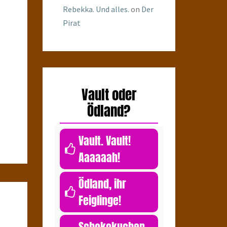
Rebekka. Und alles.
on
Der
Pirat
Vault oder
Ödland?
Vault. Vault!
Aaaaaah!
0
Ödland, ihr
Feiglinge!
0
Schokokuchen.