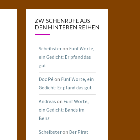
ZWISCHENRUFE AUS
DEN HINTEREN REIHEN
Scheibster
on
Fünf Worte,
ein Gedicht: Er pfand das
gut
Doc Pé
on
Fünf Worte, ein
Gedicht: Er pfand das gut
Andreas
on
Fünf Worte,
ein Gedicht: Bands im
Benz
Scheibster
on
Der Pirat