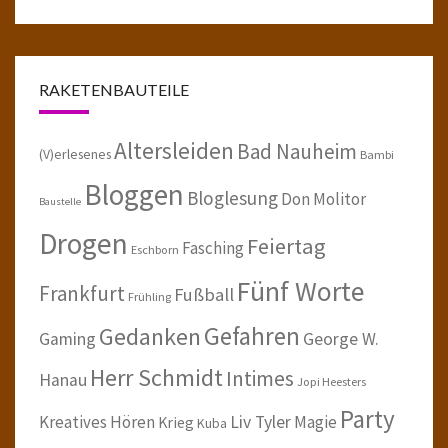
RAKETENBAUTEILE
Altersleiden
Bad Nauheim
(V)erlesenes
Bambi
Bloggen
Bloglesung
Don Molitor
Baustelle
Drogen
Feiertag
Fasching
Eschborn
Fünf Worte
Frankfurt
Fußball
Frühling
Gefahren
Gedanken
Gaming
George W.
Herr Schmidt
Intimes
Hanau
Jopi Heesters
Party
Kreatives Hören
Liv Tyler
Magie
Krieg
Kuba