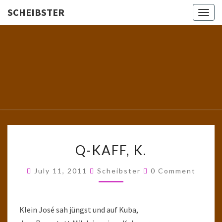
SCHEIBSTER
Togg
navig
SCHEIBS
Gutbürgerliche
Reime Und
Mehr! In
Blogform.
Total Old
School!
Q-
Q-KAFF, K.
KAFF,
K.
Comments
July 11, 2011
Scheibster
0 Comment
Klein José sah jüngst und auf Kuba,