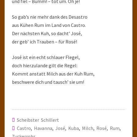
und fiel – Bumm! – tot um. Oh je!
So gab’s nie mehr dank des Desastro
aus Kühen Rum im Land von Castro.
Der nächsten Kuh, so dacht’ José,
der geb’ ich Trauben – für Rosé!
José ist ein echt schlauer Flegel,
doch hierzulande gilt die Regel:
Kommt anstatt Milch aus der Kuh Rum,
beschwere dich und tausch’ sie um!
Scheibster Schillert
Castro
,
Havanna
,
José
,
Kuba
,
Milch
,
Rosé
,
Rum
,
Zuckerrohr